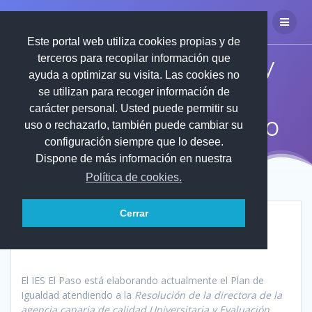
Saltar
IES
EL
PASO
al
contenido
Este portal web utiliza cookies propias y de
Plan de igualdad y
terceros para recopilar información que
ayuda a optimizar su visita. Las cookies no
prevención de la
se utilizan para recoger información de
carácter personal. Usted puede permitir su
violencia de género
uso o rechazarlo, también puede cambiar su
configuración siempre que lo desee.
Dispone de más información en nuestra
Política de cookies.
Cerrar
El IES El Paso está elaborando actualmente el Plan de
Igualdad atendiendo a la
Resolución
de la directora de la
agencia canaria de calidad Universitaria y Evaluación