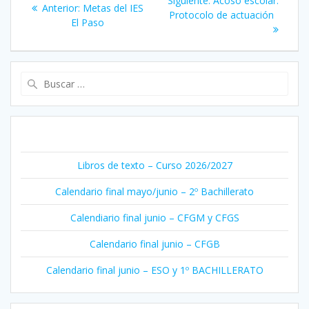
Siguiente:
Acoso escolar:
Entrada
Anterior:
Metas del IES
de
entrada:
Protocolo de actuación
anterior:
El Paso
entradas
Buscar:
ENTRADAS RECIENTES
Libros de texto – Curso 2026/2027
Calendario final mayo/junio – 2º Bachillerato
Calendiario final junio – CFGM y CFGS
Calendario final junio – CFGB
Calendario final junio – ESO y 1º BACHILLERATO