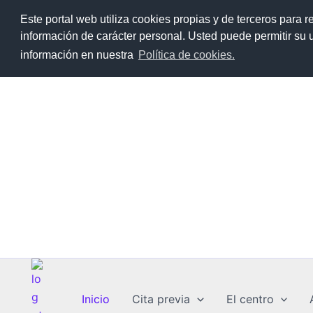
Ir
922 47 41 7
Este portal web utiliza cookies propias y de terceros para r
al
información de carácter personal. Usted puede permitir su
contenido
IES 
información en nuestra
Política de cookies.
Inicio
Cita previa
El centro