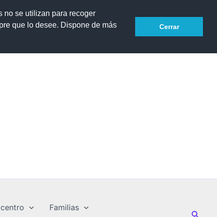
Facebook
s no se utilizan para recoger
mpre que lo desee. Dispone de más
Cerrar
la de
 centro
Familias
Busca