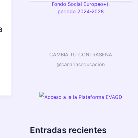
u
s
c
a
r
6
p
o
r
:
CAMBIA TU CONTRASEÑA
@canariaseducacion
Entradas recientes