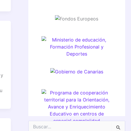
 y
u
B