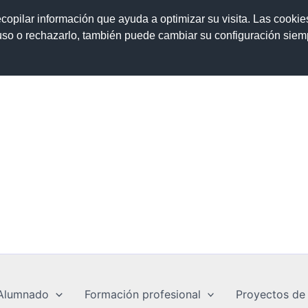
1
38011315@gobiernodecanarias.org
Instagram
ecopilar información que ayuda a optimizar su visita. Las cookie
 uso o rechazarlo, también puede cambiar su configuración sie
Granadil
Abona
Alumnado
Formación profesional
Proyectos de