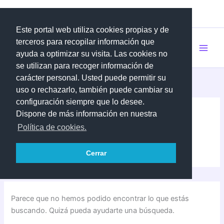
Buscar
Ir
IES Granadilla de Abona
por:
al
contenido
Este portal web utiliza cookies propias y de
terceros para recopilar información que
ayuda a optimizar su visita. Las cookies no
se utilizan para recoger información de
carácter personal. Usted puede permitir su
uso o rechazarlo, también puede cambiar su
configuración siempre que lo desee.
Dispone de más información en nuestra
convivencia
Política de cookies.
Cerrar
Parece que no hemos podido encontrar lo que estás
buscando. Quizá pueda ayudarte una búsqueda.