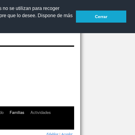
s no se utilizan para recoger
mpre que lo desee. Dispone de más
Cerrar
Accesibilidad
do
Familias
Actividades
Edublog
|
Acceder