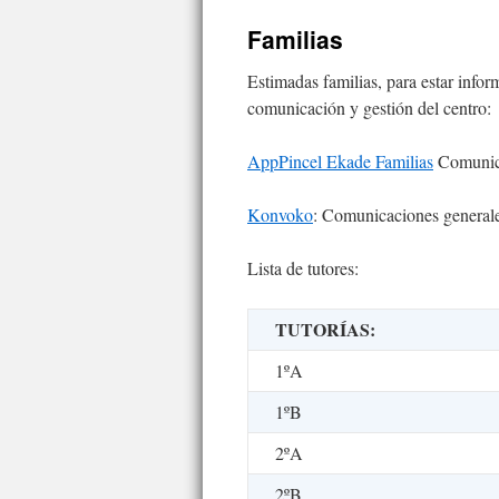
contenido
Familias
Estimadas familias, para estar infor
comunicación y gestión del centro:
AppPincel Ekade Familias
Comunica
Konvoko
: Comunicaciones generale
Lista de tutores:
TUTORÍAS:
1ºA
1ºB
2ºA
2ºB