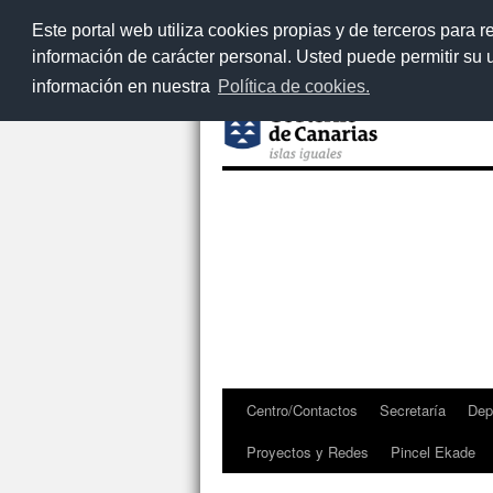
Este portal web utiliza cookies propias y de terceros para r
información de carácter personal. Usted puede permitir su
información en nuestra
Política de cookies.
Centro/Contactos
Secretaría
Dep
Saltar
Proyectos y Redes
Pincel Ekade
al