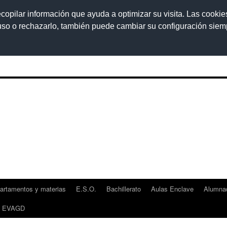
ecopilar información que ayuda a optimizar su visita. Las cookie
 uso o rechazarlo, también puede cambiar su configuración sie
artamentos y materias
E.S.O.
Bachillerato
Aulas Enclave
Alumna
EVAGD