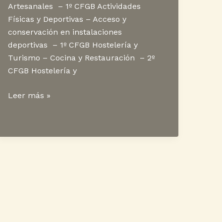
Artesanales – 1º CFGB Actividades
Físicas y Deportivas – Acceso y
conservación en instalaciones
deportivas – 1º CFGB Hostelería y
Turismo – Cocina y Restauración – 2º
CFGB Hostelería y
Oferta
Leer más »
formativa
CIFP
en
Morro
Jable