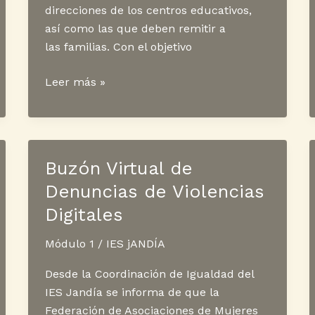
direcciones de los centros educativos,
así como las que deben remitir a
las familias. Con el objetivo
Nueva
Leer más »
versión
Pincel
Ekade
Web
Buzón Virtual de
y
Denuncias de Violencias
App
Familias
Digitales
Módulo 1
/
IES jANDÍA
Desde la Coordinación de Igualdad del
IES Jandía se informa de que la
Federación de Asociaciones de Mujeres