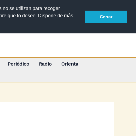
Buscar
s no se utilizan para recoger
mpre que lo desee. Dispone de más
Cerrar
Periódico
Radio
Orienta