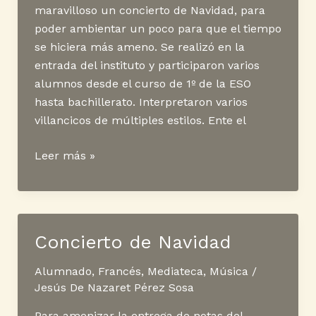
maravilloso un concierto de Navidad, para
Santana
poder ambientar un poco para que el tiempo
se hiciera más ameno. Se realizó en la
entrada del instituto y participaron varios
alumnos desde el curso de 1º de la ESO
hasta bachillerato. Interpretaron varios
villancicos de múltiples estilos. Ente el
Un
Leer más »
patio
sonoro
navideño
Concierto de Navidad
Alumnado
,
Francés
,
Mediateca
,
Música
/
Jesús De Nazaret Pérez Sosa
Para amenizar la entrega de notas del