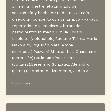
primer trimestre, el alumnado de
secundaria y bachillerato del IES Jandía
ofreció un concierto con un amplio y variado
repertorio de villancicos. Alumnado
participante:Uhlmann, Emilia Leilani
Liselotte (violonchelo),Caetano Torres, Mario
(saxo alto),Reguilón Mata, Aroha
(trompeta),Peswani Steurer, Lea-Ghansham
(percusión),Carla Martínez Solaz
(guitarra),Berenjeno González, Alejandro
(piano),De Andrade Livramento, Jaden A.
Concierto
Leer más »
de
Navidad