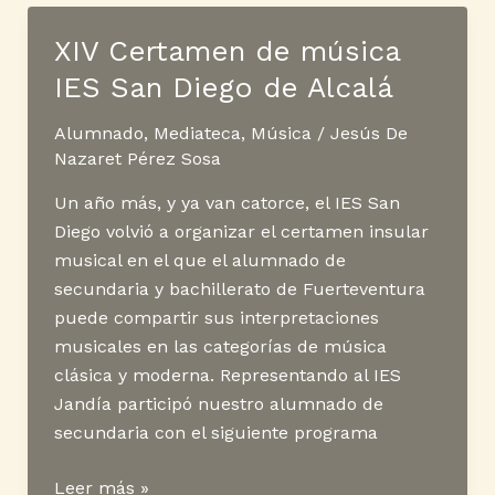
Jandía
·
XIV Certamen de música
Entrevista
IES San Diego de Alcalá
a
Luis
Alumnado
,
Mediateca
,
Música
/
Jesús De
Aguiar
Nazaret Pérez Sosa
Un año más, y ya van catorce, el IES San
Diego volvió a organizar el certamen insular
musical en el que el alumnado de
secundaria y bachillerato de Fuerteventura
puede compartir sus interpretaciones
musicales en las categorías de música
clásica y moderna. Representando al IES
Jandía participó nuestro alumnado de
secundaria con el siguiente programa
XIV
Leer más »