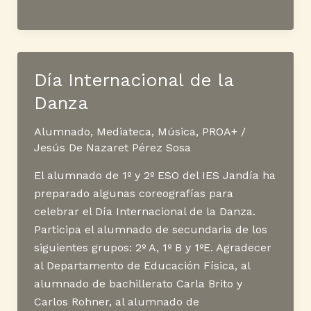
Certamen
de
música
IES
Día Internacional de la
San
Danza
Diego
de
Alumnado
,
Mediateca
,
Música
,
PROA+
/
Alcalá
Jesús De Nazaret Pérez Sosa
El alumnado de 1º y 2º ESO del IES Jandía ha
preparado algunas coreografías para
celebrar el Día Internacional de la Danza.
Participa el alumnado de secundaria de los
siguientes grupos: 2º A, 1º B y 1ºE. Agradecer
al Departamento de Educación Física, al
alumnado de bachillerato Carla Brito y
Carlos Rohner, al alumnado de