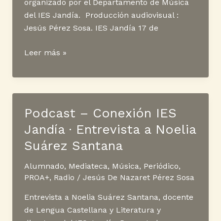
organizado por el Departamento de Música
del IES Jandía. Producción audiovisual :
Jesús Pérez Sosa. IES Jandía 17 de
Videoclip
Leer más »
del
carnaval
2026
–
Podcast – Conexión IES
IES
Jandía · Entrevista a Noelia
Jandía
Suárez Santana
Alumnado
,
Mediateca
,
Música
,
Periódico
,
PROA+
,
Radio
/
Jesús De Nazaret Pérez Sosa
Entrevista a Noelia Suárez Santana, docente
de Lengua Castellana y Literatura y