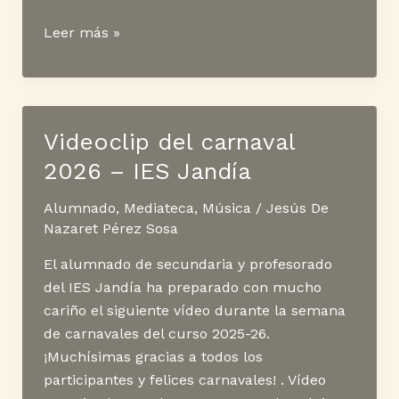
Día
Leer más »
Internacional
de
la
Danza
Videoclip del carnaval
2026 – IES Jandía
Alumnado
,
Mediateca
,
Música
/
Jesús De
Nazaret Pérez Sosa
El alumnado de secundaria y profesorado
del IES Jandía ha preparado con mucho
cariño el siguiente vídeo durante la semana
de carnavales del curso 2025-26.
¡Muchísimas gracias a todos los
participantes y felices carnavales! . Vídeo