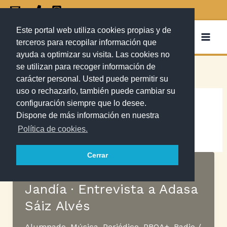
Ir
al
Este portal web utiliza cookies propias y de
contenido
IES Jandía
terceros para recopilar información que
ayuda a optimizar su visita. Las cookies no
se utilizan para recoger información de
carácter personal. Usted puede permitir su
uso o rechazarlo, también puede cambiar su
configuración siempre que lo desee.
Música
Dispone de más información en nuestra
Política de cookies.
Cerrar
Podcast Conexión IES
Jandía · Entrevista a Adasa
Sáiz Alvés
Alumnado
,
Música
,
Periódico
,
PROA+
,
Radio
/