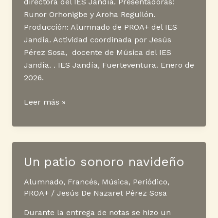
directora del IES Jandía. Presentadoras:
Runor Orhonigbe y Aroha Reguilón.
Producción: Alumnado de PROA+ del IES
Jandía. Actividad coordinada por Jesús
Pérez Sosa, docente de Música del IES
Jandía. . IES Jandía, Fuerteventura. Enero de
2026.
Podcast
Leer más »
–
Conexión
IES
Jandía
Un patio sonoro navideño
·
Entrevista
Alumnado
,
Francés
,
Música
,
Periódico
,
a
PROA+
/
Jesús De Nazaret Pérez Sosa
Noelia
Durante la entrega de notas se hizo un
Suárez