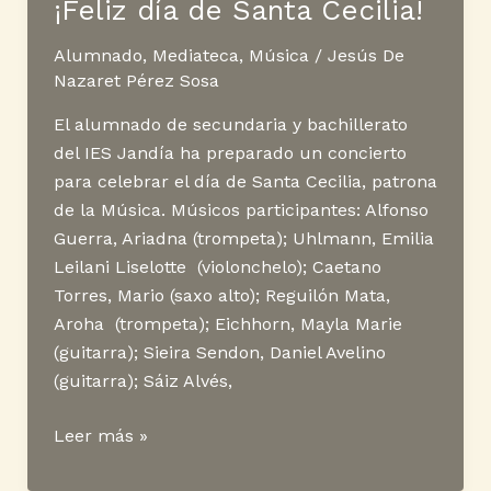
¡Feliz día de Santa Cecilia!
Alumnado
,
Mediateca
,
Música
/
Jesús De
Nazaret Pérez Sosa
El alumnado de secundaria y bachillerato
del IES Jandía ha preparado un concierto
para celebrar el día de Santa Cecilia, patrona
de la Música. Músicos participantes: Alfonso
Guerra, Ariadna (trompeta); Uhlmann, Emilia
Leilani Liselotte (violonchelo); Caetano
Torres, Mario (saxo alto); Reguilón Mata,
Aroha (trompeta); Eichhorn, Mayla Marie
(guitarra); Sieira Sendon, Daniel Avelino
(guitarra); Sáiz Alvés,
¡Feliz
Leer más »
día