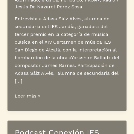
Jesús De Nazaret Pérez Sosa
Entrevista a Adasa Sáiz Alvés, alumna de
secundaria del IES Jandía, ganadora del
tercer premio en la categoría de música
clásica en el XIV Certamen de música IES
San Diego de Alcalá, con la interpretación al
bombardino de la obra «Yorkshire Ballad» del
compositor James Barnes. Participación de
Adasa Sáiz Alvés, alumna de secundaria del
[…]
Podcast
Leer más »
Conexión
IES
Jandía
· Entrevista
Podcast Conexión IES