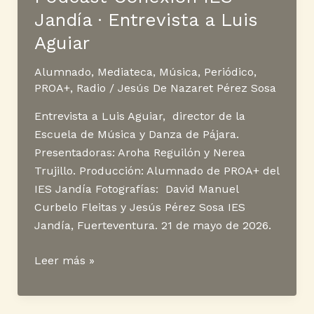
a
Jandía · Entrevista a Luis
Adasa
Sáiz
Aguiar
Alvés
Alumnado
,
Mediateca
,
Música
,
Periódico
,
PROA+
,
Radio
/
Jesús De Nazaret Pérez Sosa
Entrevista a Luis Aguiar, director de la
Escuela de Música y Danza de Pájara.
Presentadoras: Aroha Reguilón y Nerea
Trujillo. Producción: Alumnado de PROA+ del
IES Jandía Fotografías: David Manuel
Curbelo Fleitas y Jesús Pérez Sosa IES
Jandía, Fuerteventura. 21 de mayo de 2026.
Podcast
Leer más »
Conexión
IES