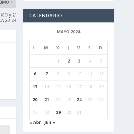
XIMO
ICO y 2º
CALENDARIO
CA 23-24
MAYO 2024
L
M
X
J
V
S
D
1
2
3
4
5
6
7
8
9
10
11
12
13
14
15
16
17
18
19
20
21
22
23
24
25
26
27
28
29
30
31
« Abr
Jun »