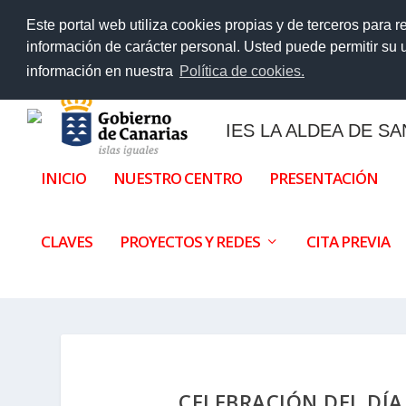
TENDENCIAS:
Libros de texto y material impreso curso 2
Este portal web utiliza cookies propias y de terceros para r
información de carácter personal. Usted puede permitir su
información en nuestra
Política de cookies.
IES LA ALDEA DE S
INICIO
NUESTRO CENTRO
PRESENTACIÓN
CLAVES
PROYECTOS Y REDES
CITA PREVIA
CELEBRACIÓN DEL DÍA 