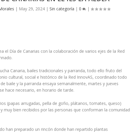
Morales
|
May 29, 2024
|
Sin categoría
|
0
|
a el Día de Canarias con la colaboración de varios ejes de la Red
umnado.
cha Canaria, bailes tradicionales y parranda, todo ello fruto del
onio cultural, social e histórico de la Red InnovAS, coordinado todo
o de baile y la parranda ensaya semanalmente, martes y jueves
se hace necesario, en horario de tarde.
s (papas arrugadas, pella de gofio, plátanos, tomates, queso)
S y muy bien recibidos por las personas que conforman la comunidad
rado han preparado un rincón donde han repartido plantas