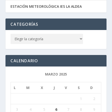
ESTACIÓN METEOROLÓGICA IES LA ALDEA
CATEGORÍAS
CALENDARIO
MARZO 2025
L
M
X
J
V
S
D
1
2
3
4
5
6
7
8
9