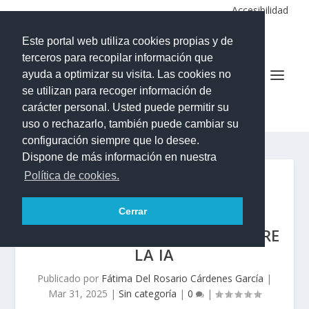
Accesibilidad
Este portal web utiliza cookies propias y de
terceros para recopilar información que
ayuda a optimizar su visita. Las cookies no
se utilizan para recoger información de
IES LA ALDEA DE SAN NICOLÁS
carácter personal. Usted puede permitir su
uso o rechazarlo, también puede cambiar su
configuración siempre que lo desee.
Dispone de más información en nuestra
Política de cookies.
ERASMUS+: CURSO DE
FORMACIÓN PARA EL
Cerrar
PROFESORADO EN PRAGA SOBRE
LA IA
Publicado por
Fátima Del Rosario Cárdenes García
|
Mar 31, 2025
|
Sin categoría
|
0
|