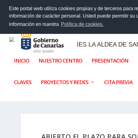
TENDENCIAS:
Libros de texto y material impreso curso 2
Este portal web utiliza cookies propias y de terceros para r
información de carácter personal. Usted puede permitir su
información en nuestra
Política de cookies.
IES LA ALDEA DE S
INICIO
NUESTRO CENTRO
PRESENTACIÓN
CLAVES
PROYECTOS Y REDES
CITA PREVIA
ABIERTO EL PLAZO PARA SO