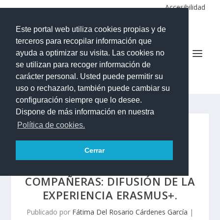
Accesibilidad
Este portal web utiliza cookies propias y de
terceros para recopilar información que
ayuda a optimizar su visita. Las cookies no
se utilizan para recoger información de
IES LA ALDEA DE SAN NICOLÁS
carácter personal. Usted puede permitir su
uso o rechazarlo, también puede cambiar su
configuración siempre que lo desee.
Dispone de más información en nuestra
Política de cookies.
EL ALUMNADO ERASMUS
COMPARTE SU EXPERIENCIA
Cerrar
ENTRE SUS COMPAÑEROS Y
COMPAÑERAS: DIFUSIÓN DE LA
EXPERIENCIA ERASMUS+.
Publicado por
Fátima Del Rosario Cárdenes García
|