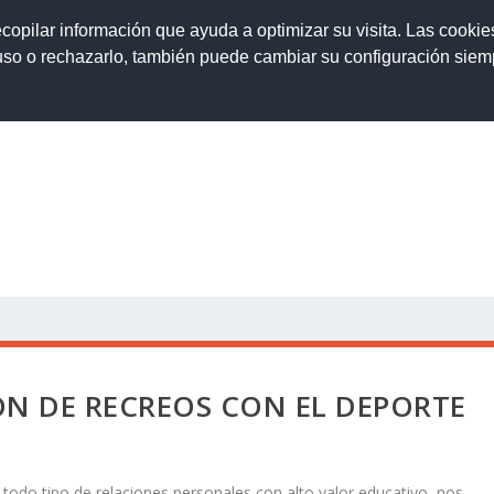
ecopilar información que ayuda a optimizar su visita. Las cookie
 uso o rechazarlo, también puede cambiar su configuración sie
ORADO
ALUMNADO
ACTIVIDADES
PLANES Y P
N DE RECREOS CON EL DEPORTE
n todo tipo de relaciones personales con alto valor educativo, nos