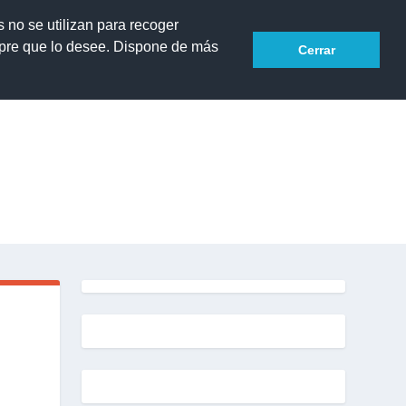
s no se utilizan para recoger
mpre que lo desee. Dispone de más
Cerrar
Accesibilidad
ROYECTOS
COMUNICADOS