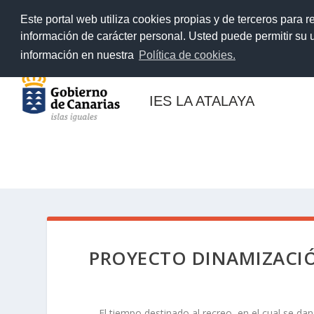
TENDENCIAS:
#DíadeCanarias2020
Este portal web utiliza cookies propias y de terceros para r
información de carácter personal. Usted puede permitir su
información en nuestra
Política de cookies.
IES LA ATALAYA
INICIO
CENTRO
FAMILIAS
PROFES
PROYECTO DINAMIZACIÓ
El tiempo destinado al recreo, en el cual se da