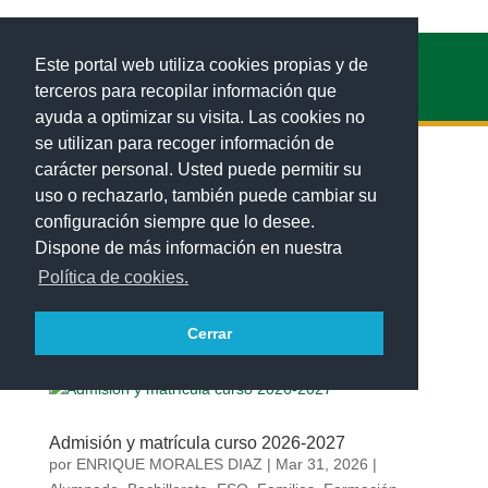
Este portal web utiliza cookies propias y de
terceros para recopilar información que
ayuda a optimizar su visita. Las cookies no
se utilizan para recoger información de
carácter personal. Usted puede permitir su
uso o rechazarlo, también puede cambiar su
configuración siempre que lo desee.
Dispone de más información en nuestra
Charla de Orientación – Itinerarios Formativos
por
ENRIQUE MORALES DIAZ
|
Abr 17, 2026
|
Política de cookies.
Alumnado
,
Familias
,
Oferta Formativa
,
Orientación
Cerrar
Admisión y matrícula curso 2026-2027
por
ENRIQUE MORALES DIAZ
|
Mar 31, 2026
|