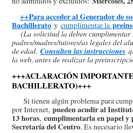
Miércoles, 2
no admitidos y excluidos:
++Para acceder al Generador de sol
Bachillerato
preins
y
cumplimentar la
(La solicitud la deben cumplimentar l
padres/madres/tutores/as legales del 
Consulten las instrucciones
de edad.
q
la web, antes de realizar la preinscripci
+++ACLARACIÓN IMPORTANTE 
BACHILLERATO)+++
Si tienen algún problema para cumpli
pueden acudir al Institut
por Internet,
13 horas
cumplimentarla en papel y p
,
Secretaría del Centro
. Es necesario ll