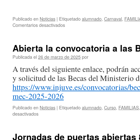
Publicado en
Noticias
|
Etiquetado
alumnado
,
Carnaval
,
FAMILI
en
Comentarios desactivados
¡CARNAVAL
EN
EL
Abierta la convocatoria a la
VEGA!
Publicada el
26 de marzo de 2025
por
A través del siguiente enlace, podrán ac
y solicitud de las Becas del Ministerio 
https://www.injuve.es/convocatorias/be
mec-2025-2026
Publicado en
Noticias
|
Etiquetado
alumnado
,
Curso
,
FAMILIAS
en
desactivados
Abierta
la
convocatoria
Jornadas de puertas abiertas 
a