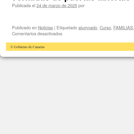
las
Publicada el
24 de marzo de 2025
por
BECAS
MEC
Publicado en
Noticias
|
Etiquetado
alumnado
,
Curso
,
FAMILIAS
en
Comentarios desactivados
Jornadas
de
© Gobierno de Canarias
puertas
abiertas
8/04/2025