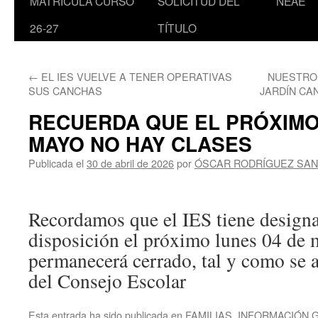
MATRÍCULA CURSO
SOLICITUD DEL
NEAE
26-27
TÍTULO
←
EL IES VUELVE A TENER OPERATIVAS
NUESTRO 
SUS CANCHAS
JARDÍN CA
RECUERDA QUE EL PRÓXIMO
MAYO NO HAY CLASES
Publicada el
30 de abril de 2026
por
ÓSCAR RODRÍGUEZ SA
Recordamos que el IES tiene designa
disposición el próximo lunes 04 de 
permanecerá cerrado, tal y como se 
del Consejo Escolar
Esta entrada ha sido publicada en
FAMILIAS
,
INFORMACIÓN 