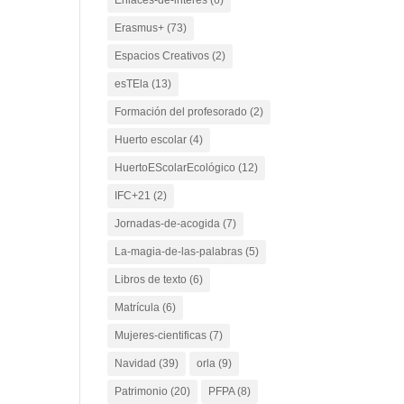
Erasmus+
(73)
Espacios Creativos
(2)
esTEla
(13)
Formación del profesorado
(2)
Huerto escolar
(4)
HuertoEScolarEcológico
(12)
IFC+21
(2)
Jornadas-de-acogida
(7)
La-magia-de-las-palabras
(5)
Libros de texto
(6)
Matrícula
(6)
Mujeres-cientificas
(7)
Navidad
(39)
orla
(9)
Patrimonio
(20)
PFPA
(8)