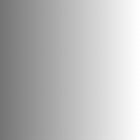
Dirección
C/ Elías Serra Rafols, 6
38430 Icod de los Vinos
Santa Cruz de Tenerife