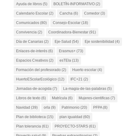
Ayuda de libros
(5)
BOLETÍN-INFORMATIVO
(2)
Calendario Escolar
(2)
Cancha
(6)
Comedor
(3)
Comunicados
(80)
Consejo-Escolar
(18)
Convivencia
(2)
Coordinadora-Bienestar
(91)
Día de Canarias
(2)
Eje-Salud
(54)
Eje sostenibilidad
(4)
Enlaces-de-interés
(6)
Erasmus+
(73)
Espacios Creativos
(2)
esTEla
(13)
Formación del profesorado
(2)
Huerto escolar
(4)
HuertoEScolarEcológico
(12)
IFC+21
(2)
Jornadas-de-acogida
(7)
La-magia-de-las-palabras
(5)
Libros de texto
(6)
Matrícula
(6)
Mujeres-cientificas
(7)
Navidad
(39)
orla
(9)
Patrimonio
(20)
PFPA
(8)
Plan de biblioteca
(15)
plan igualdad
(60)
Plan tolerancia
(61)
PROYECTO-STARS
(61)
Proyecto salud
(9)
Pruebas extraordinarias
(2)