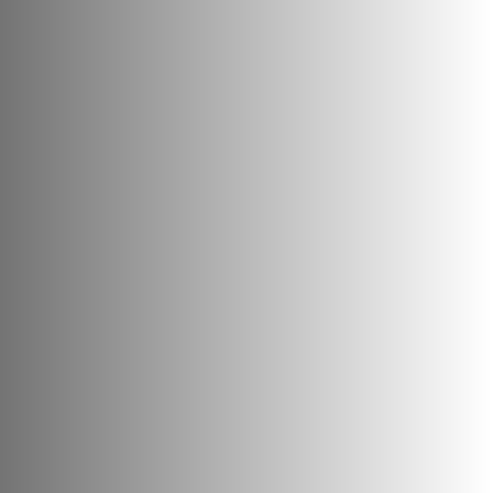
Teléfono
922 76 00 20
Correo electrónico
38002077@gobiernodecanarias.org
Horario