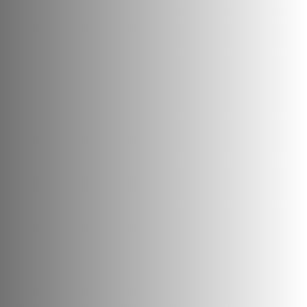
Teléfono
922 76 00 20
Correo electrónico
38002077@gobiernodecanarias.org