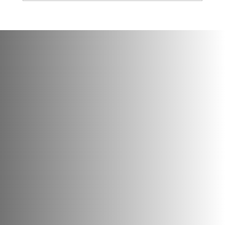
Dirección
C/ Elías Serra Rafols, 6
38430 Icod de los Vinos
Santa Cruz de Tenerife