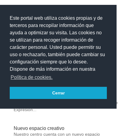
Este portal web utiliza cookies propias y de
terceros para recopilar información que
ayuda a optimizar su visita. Las cookies no
Acceder
se utilizan para recoger información de
carácter personal. Usted puede permitir su
uso o rechazarlo, también puede cambiar su
configuración siempre que lo desee.
Dispone de más información en nuestra
Política de cookies.
Mural del aula creativa
Cerrar
Les mostramos el mural de nuestra aula creativa,
realizado por el alumnado de 4° ESO de la materia de
Expresión...
Nuevo espacio creativo
Nuestro centro cuenta con un nuevo espacio