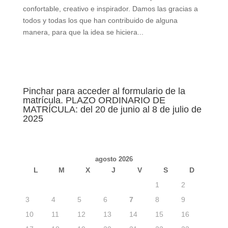
confortable, creativo e inspirador. Damos las gracias a
todos y todas los que han contribuido de alguna
manera, para que la idea se hiciera...
Pinchar para acceder al formulario de la
matrícula. PLAZO ORDINARIO DE
MATRÍCULA: del 20 de junio al 8 de julio de
2025
agosto 2026
L
M
X
J
V
S
D
1
2
3
4
5
6
7
8
9
10
11
12
13
14
15
16