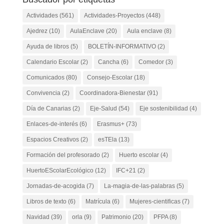
Actividades
(561)
Actividades-Proyectos
(448)
Ajedrez
(10)
AulaEnclave
(20)
Aula enclave
(8)
Ayuda de libros
(5)
BOLETÍN-INFORMATIVO
(2)
Calendario Escolar
(2)
Cancha
(6)
Comedor
(3)
Comunicados
(80)
Consejo-Escolar
(18)
Convivencia
(2)
Coordinadora-Bienestar
(91)
Día de Canarias
(2)
Eje-Salud
(54)
Eje sostenibilidad
(4)
Enlaces-de-interés
(6)
Erasmus+
(73)
Espacios Creativos
(2)
esTEla
(13)
Formación del profesorado
(2)
Huerto escolar
(4)
HuertoEScolarEcológico
(12)
IFC+21
(2)
Jornadas-de-acogida
(7)
La-magia-de-las-palabras
(5)
Libros de texto
(6)
Matrícula
(6)
Mujeres-cientificas
(7)
Navidad
(39)
orla
(9)
Patrimonio
(20)
PFPA
(8)