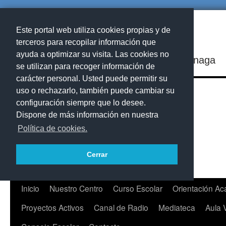
Este portal web utiliza cookies propias y de
terceros para recopilar información que
ayuda a optimizar su visita. Las cookies no
IES Playa de Arinaga
se utilizan para recoger información de
carácter personal. Usted puede permitir su
uso o rechazarlo, también puede cambiar su
configuración siempre que lo desee.
Dispone de más información en nuestra
Política de cookies.
Cerrar
Saltar
Inicio
Nuestro Centro
Curso Escolar
Orientación A
al
Proyectos Activos
Canal de Radio
Mediateca
Aula 
contenido