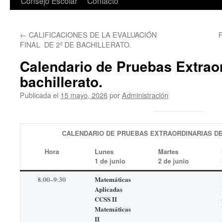
Consejo Escolar
Contacto
←
CALIFICACIONES DE LA EVALUACIÓN
P
FINAL DE 2º DE BACHILLERATO.
Calendario de Pruebas Extraor
bachillerato.
Publicada el
15 mayo, 2026
por
Administración
CALENDARIO DE PRUEBAS EXTRAORDINARIAS DE 
Hora
Lunes
Martes
1 de junio
2 de junio
Matemáticas
8:00–9:30
Aplicadas
CCSS II
Matemáticas
II