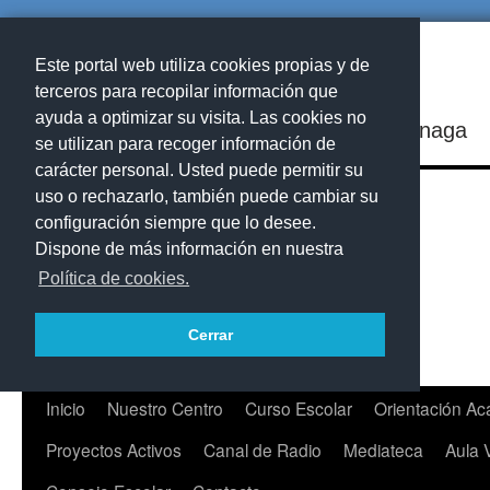
Este portal web utiliza cookies propias y de
terceros para recopilar información que
ayuda a optimizar su visita. Las cookies no
IES Playa de Arinaga
se utilizan para recoger información de
carácter personal. Usted puede permitir su
uso o rechazarlo, también puede cambiar su
configuración siempre que lo desee.
Dispone de más información en nuestra
Política de cookies.
Cerrar
Saltar
Inicio
Nuestro Centro
Curso Escolar
Orientación A
al
Proyectos Activos
Canal de Radio
Mediateca
Aula 
contenido