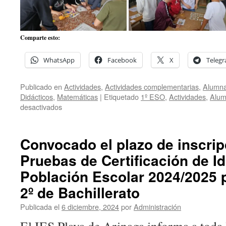
Comparte esto:
WhatsApp
Facebook
X
Teleg
Publicado en
Actividades
,
Actividades complementarias
,
Alumna
Didácticos
,
Matemáticas
|
Etiquetado
1º ESO
,
Actividades
,
Alu
en
desactivados
Visita
del
«Komando
Convocado el plazo de inscrip
Matemático»
Pruebas de Certificación de I
al
IES
Población Escolar 2024/2025 
Playa
de
2º de Bachillerato
Arinaga.
Publicada el
6 diciembre, 2024
por
Administración