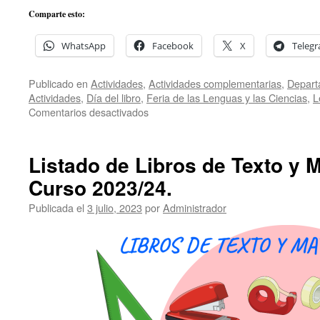
Comparte esto:
WhatsApp
Facebook
X
Teleg
Publicado en
Actividades
,
Actividades complementarias
,
Depart
Actividades
,
Día del libro
,
Feria de las Lenguas y las Ciencias
,
L
en
Comentarios desactivados
Celebración
del
Día
Listado de Libros de Texto y M
del
Curso 2023/24.
Libro
en
Publicada el
3 julio, 2023
por
Administrador
el
IES
Playa
de
Arinaga.