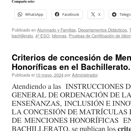
Comparte esto:
WhatsApp
Facebook
X
Teleg
Publicado en
Alumnado y Familias
,
Departamentos Didácticos
,
bachillerato
,
4º ESO
,
Idiomas
,
Pruebas de Certificación de Idio
Criterios de concesión de Me
Honoríficas en el Bachillerato.
Publicada el
10 mayo, 2024
por
Administrador
Atendiendo a las INSTRUCCIONES
GENERAL DE ORDENACIÓN DE L
ENSEÑANZAS, INCLUSIÓN E INN
LA CONCESIÓN DE MATRÍCULAS 
DE MENCIONES HONORÍFICAS EN
crit
BACHILLERATO, se publican los