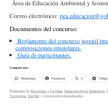
Área de Educación Ambiental y Sosten
Correo electrónico:
pea.educacion@gob
Documentos del concurso:
Reglamento del concurso juvenil int
composiciones epistolares.
Guía de participantes.
Comparte esto:
WhatsApp
Facebook
X
Teleg
Publicado en
Alumnado y Familias
,
Departamentos Didácticos
,
en
Concursos
,
Escribir
|
Comentarios desactivados
54ª
Edición