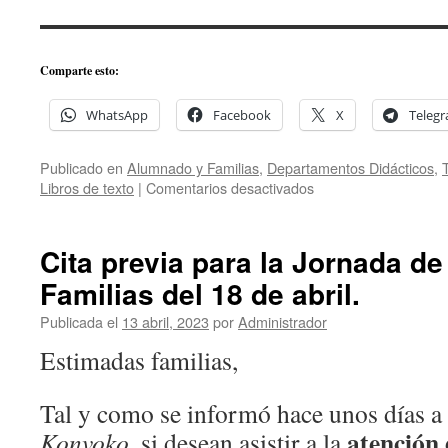
Comparte esto:
WhatsApp
Facebook
X
Teleg
Publicado en
Alumnado y Familias
,
Departamentos Didácticos
,
en
Libros de texto
|
Comentarios desactivados
Listado
de
Libros
Cita previa para la Jornada de
de
Familias del 18 de abril.
Texto
y
Publicada el
13 abril, 2023
por
Administrador
Material
Escolar
Estimadas familias,
–
Curso
Tal y como se informó hace unos días a 
2023/24.
atención 
Konvoko
, si desean asistir a la