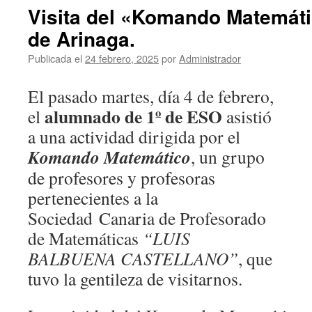
del
Visita del «Komando Matemáti
Concurso
de Arinaga.
Juvenil
Internacional
Publicada el
24 febrero, 2025
por
Administrador
de
Composiciones
Epistolares.
El pasado martes, día 4 de febrero,
alumnado de 1º de ESO
el
asistió
a una actividad dirigida por el
Komando Matemático
, un grupo
de profesores y profesoras
pertenecientes a la
Sociedad Canaria de Profesorado
de Matemáticas
“LUIS
BALBUENA CASTELLANO”
, que
tuvo la gentileza de visitarnos.