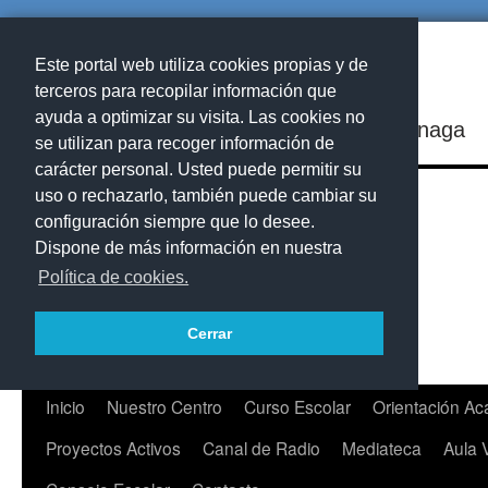
Este portal web utiliza cookies propias y de
terceros para recopilar información que
ayuda a optimizar su visita. Las cookies no
IES Playa de Arinaga
se utilizan para recoger información de
carácter personal. Usted puede permitir su
uso o rechazarlo, también puede cambiar su
configuración siempre que lo desee.
Dispone de más información en nuestra
Política de cookies.
Cerrar
Saltar
Inicio
Nuestro Centro
Curso Escolar
Orientación A
al
Proyectos Activos
Canal de Radio
Mediateca
Aula 
contenido