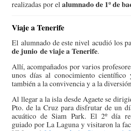
d
alumnado de 1º de bac
realizadas por el
f
d
c
Viaje a Tenerife
El alumnado de este nivel acudió los p
de junio
de viaje a Tenerife
.
Allí, acompañados por varios profesore
unos días al conocimiento científico 
también a la convivencia y a la diversión
Al llegar a la isla desde Agaete se dirig
Pto. de la Cruz para disfrutar de un d
acuático de Siam Park. El 2º día re
guiado por La Laguna y visitaron la fa