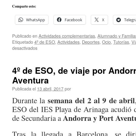
Comparte esto:
WhatsApp
Facebook
X
Teleg
Publicado en
Actividades complementarias
,
Alumnado y Familia
Etiquetado
4º de ESO
,
Actividades
,
Deportes
,
Ocio
,
Tutorías
,
Vi
en
desactivados
Viaje
de
fin
4º de ESO, de viaje por Andorr
de
Aventura
etapa
por
Publicada el
13 abril, 2017
por
Andorra
y
semana del 2 al 9 de abril
Durante la
Port
ESO del IES Playa de Arinaga acudió de
Aventura
Andorra y Port Avent
de Secundaria a
Tras la llegada a Barcelona, se dir