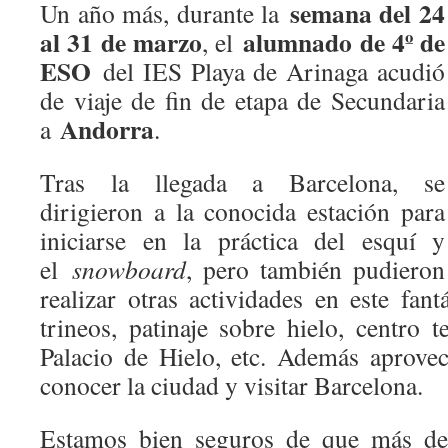
semana del 24
Un año más, durante la
práctica
deportiva
al 31 de marzo
alumnado de 4º de
, el
en
ESO
del IES Playa de Arinaga acudió
Urban
Planet
de viaje de fin de etapa de Secundaria
Andorra
a
.
Tras la llegada a Barcelona, se
dirigieron a la conocida estación para
iniciarse en la práctica del esquí y
el
snowboard
, pero también pudieron
realizar otras actividades en este fant
trineos, patinaje sobre hielo, centro 
Palacio de Hielo, etc. Además aprove
conocer la ciudad y visitar Barcelona.
Estamos bien seguros de que más de