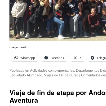
Comparte esto:
WhatsApp
Facebook
X
Teleg
Publicado en
Actividades complementarias
,
Departamentos Didá
Etiquetado
Alumnado
,
Viajes de Fin de Curso
|
Comentarios des
Viaje de fin de etapa por Ando
Aventura