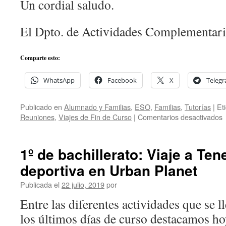
Un cordial saludo.
El Dpto. de Actividades Complementari
Comparte esto:
WhatsApp
Facebook
X
Teleg
Publicado en
Alumnado y Familias
,
ESO
,
Familias
,
Tutorías
|
Et
e
Reuniones
,
Viajes de Fin de Curso
|
Comentarios desactivados
A
F
d
1º de bachillerato: Viaje a Tene
4
deportiva en Urban Planet
R
Publicada el
22 julio, 2019
por
i
s
Entre las diferentes actividades que se 
e
los últimos días de curso destacamos ho
v