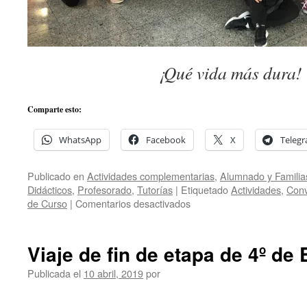
¡Qué vida más dura
Comparte esto:
WhatsApp
Facebook
X
Teleg
Publicado en
Actividades complementarias
,
Alumnado y Familia
Didácticos
,
Profesorado
,
Tutorías
|
Etiquetado
Actividades
,
Conv
en
de Curso
|
Comentarios desactivados
1º
de
bachillerato:
Viaje de fin de etapa de 4º de
Viaje
a
Publicada el
10 abril, 2019
por
Tenerife
y