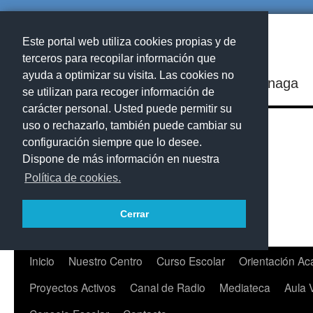
Este portal web utiliza cookies propias y de
terceros para recopilar información que
ayuda a optimizar su visita. Las cookies no
IES Playa de Arinaga
se utilizan para recoger información de
carácter personal. Usted puede permitir su
uso o rechazarlo, también puede cambiar su
configuración siempre que lo desee.
Dispone de más información en nuestra
Política de cookies.
Cerrar
Saltar
Inicio
Nuestro Centro
Curso Escolar
Orientación A
al
Proyectos Activos
Canal de Radio
Mediateca
Aula 
contenido