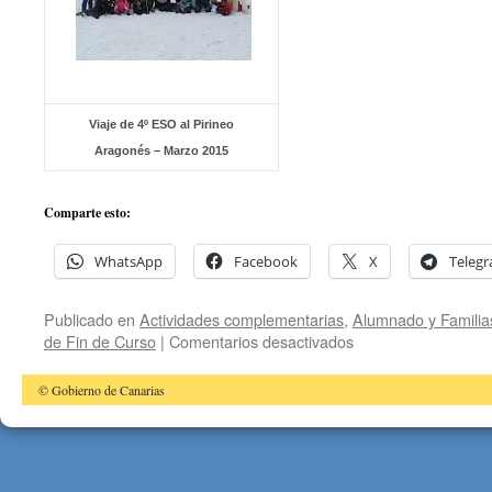
Viaje de 4º ESO al Pirineo
Aragonés – Marzo 2015
Comparte esto:
WhatsApp
Facebook
X
Teleg
Publicado en
Actividades complementarias
,
Alumnado y Familia
en
de Fin de Curso
|
Comentarios desactivados
Fotos
del
© Gobierno de Canarias
viaje
al
Pirineo
Aragonés