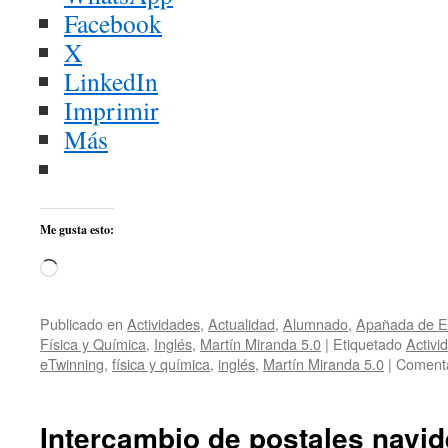
Facebook
X
LinkedIn
Imprimir
Más
Me gusta esto:
Cargando...
Publicado en
Actividades
,
Actualidad
,
Alumnado
,
Apañada de E
Física y Química
,
Inglés
,
Martín Miranda 5.0
|
Etiquetado
Activi
eTwinning
,
física y química
,
inglés
,
Martín Miranda 5.0
|
Comenta
Intercambio de postales navid