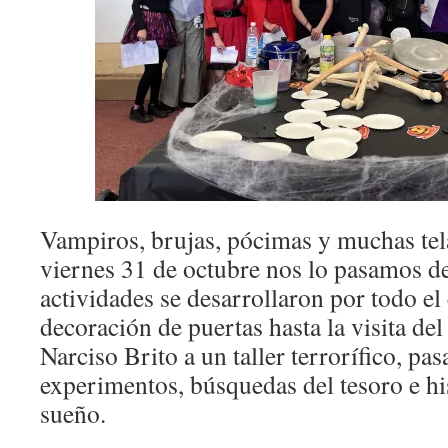
dent
del
proy
bili
Sail
on
Engl
Vampiros, brujas, pócimas y muchas tela
viernes 31 de octubre nos lo pasamos d
actividades se desarrollaron por todo el 
decoración de puertas hasta la visita d
Narciso Brito a un taller terrorífico, pa
experimentos, búsquedas del tesoro e his
sueño.