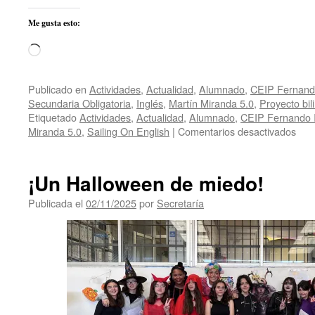
Me gusta esto:
Cargando...
Publicado en
Actividades
,
Actualidad
,
Alumnado
,
CEIP Fernando
Secundaria Obligatoria
,
Inglés
,
Martín Miranda 5.0
,
Proyecto bil
Etiquetado
Actividades
,
Actualidad
,
Alumnado
,
CEIP Fernando I
en
Miranda 5.0
,
Sailing On English
|
Comentarios desactivados
Inte
de
post
¡Un Halloween de miedo!
nav
con
Publicada el
02/11/2025
por
Secretaría
el
alu
del
CEI
Fer
III,
El
San