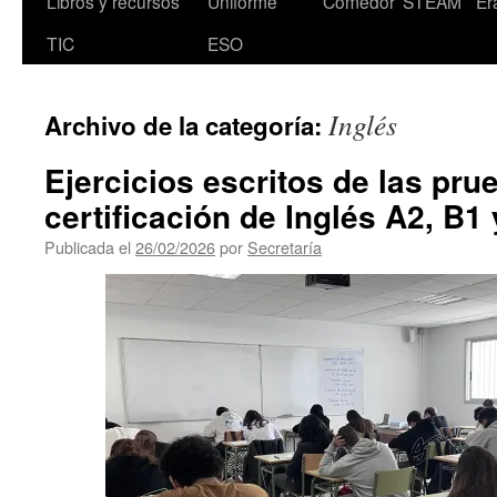
Libros y recursos
Uniforme
Comedor
STEAM
Er
TIC
ESO
Inglés
Archivo de la categoría:
Ejercicios escritos de las pru
certificación de Inglés A2, B1
Publicada el
26/02/2026
por
Secretaría