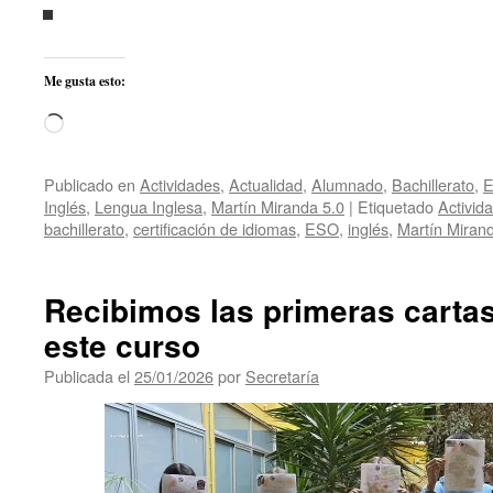
Me gusta esto:
Cargando...
Publicado en
Actividades
,
Actualidad
,
Alumnado
,
Bachillerato
,
E
Inglés
,
Lengua Inglesa
,
Martín Miranda 5.0
|
Etiquetado
Activid
bachillerato
,
certificación de idiomas
,
ESO
,
inglés
,
Martín Miran
Recibimos las primeras carta
este curso
Publicada el
25/01/2026
por
Secretaría