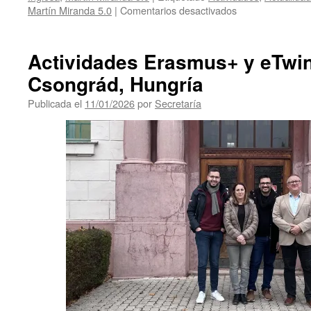
en
Martín Miranda 5.0
|
Comentarios desactivados
Recibimos
las
primeras
Actividades Erasmus+ y eTwi
cartas
Csongrád, Hungría
de
Kentucky
Publicada el
11/01/2026
por
Secretaría
de
este
curso