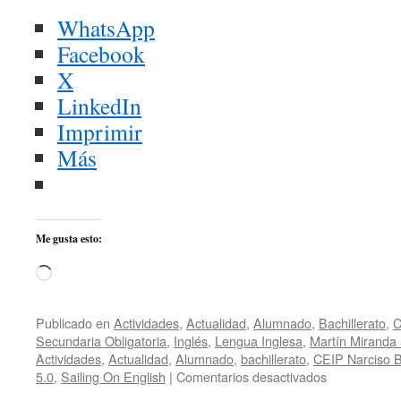
WhatsApp
Facebook
X
LinkedIn
Imprimir
Más
Me gusta esto:
Cargando...
Publicado en
Actividades
,
Actualidad
,
Alumnado
,
Bachillerato
,
C
Secundaria Obligatoria
,
Inglés
,
Lengua Inglesa
,
Martín Miranda 
Actividades
,
Actualidad
,
Alumnado
,
bachillerato
,
CEIP Narciso B
en
5.0
,
Sailing On English
|
Comentarios desactivados
¡Un