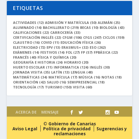
ETIQUETAS
ACTIVIDADES
(12)
ADMISIÓN Y MATRÍCULA
(50)
ALEMÁN
(25)
ALUMNADO
(14)
BACHILLERATO
(219)
BECAS
(10)
BIOLOGÍA
(43)
CALIFICACIONES
(22)
CARROCERÍA
(33)
CERTIFICACIÓN INGLÉS
(22)
CFGM
(106)
CFGS
(247)
CICLOS
(159)
CLAUSTRO
(16)
COVID
(11)
EDUCACIÓN FÍSICA
(26)
ELECTRICIDAD
(72)
EPV
(13)
ERASMUS+
(32)
ESO
(262)
EXÁMENES
(14)
FESTIVOS
(14)
FOL
(27)
FP
(57)
FPBÁSICA
(22)
FRANCÉS
(40)
FÍSICA Y QUÍMICA
(20)
GEOGRAFÍA E HISTORIA
(24)
HORARIO
(20)
HUERTO ESCOLAR
(11)
INFORMATICA
(124)
INGLÉS
(30)
JORNADA VISITA
(35)
LATÍN
(13)
LENGUA
(48)
MATEMÁTICAS
(34)
MATRÍCULA
(17)
MÚSICA
(16)
NOTAS
(18)
ORIENTACIÓN
(42)
SALUD
(16)
SEMIPRESENCIAL
(18)
TECNOLOGÍA
(17)
TURISMO
(150)
VISITA
(60)
ACERCA DE
MENSAJE
© Gobierno de Canarias
Aviso Legal
Política de privacidad
Sugerencias y
reclamaciones