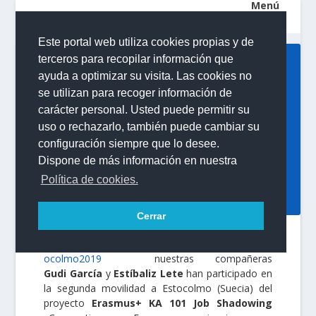
Este portal web utiliza cookies propias y de
terceros para recopilar información que
COMPARTIR EN
ayuda a optimizar su visita. Las cookies no
EUROPA; EXPERIENCIAS
se utilizan para recoger información de
PARA AVANZAR:
carácter personal. Usted puede permitir su
ERASMUS+ JOB
uso o rechazarlo, también puede cambiar su
SHADOWING EN SUECIA
configuración siempre que lo desee.
Dispone de más información en nuestra
Publicado por
IES Puerto de la Cruz - Telesforo Bravo
|
Política de cookies.
11/04/2019
|
Actividades
,
Centro
,
Destacado
,
Erasmus
Plus
,
Erasmus+ Escolar
,
Organismos
,
Proyectos
,
SEPIE
Cerrar
Del
1 al 5 de abril
nuestras compañeras
Gudi García
y
Estíbaliz Lete
han participado en
la segunda movilidad a Estocolmo (Suecia) del
proyecto
Erasmus+ KA 101 Job Shadowing