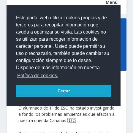
Este portal web utiliza cookies propias y de
terceros para recopilar información que
¡EL FUTURO DE LAS
ayuda a optimizar su visita. Las cookies no
ISLAS ESTÁ EN BUENAS
se utilizan para recoger información de
MANOS!
carácter personal. Usted puede permitir su
uso o rechazarlo, también puede cambiar su
Publicado por
IES Puerto de la Cruz - Telesforo Bravo
|
configuración siempre que lo desee.
08/06/2026
|
Actividades
,
Alumnado
,
Estudiantes
Dispone de más información en nuestra
Política de cookies.
El pasado 5 de junio celebramos el Día Mundial
del Medio Ambiente de la mejor manera posible:
Cerrar
escuchando a nuestro alumnado.
El alumnado de 1º de ESO ha estado investigando
a fondo los problemas ambientales que afectan a
nuestra querida Canarias 🇮🇨