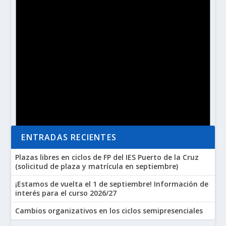
ENTRADAS RECIENTES
Plazas libres en ciclos de FP del IES Puerto de la Cruz
(solicitud de plaza y matrícula en septiembre)
¡Estamos de vuelta el 1 de septiembre! Información de
Aviso
No hay eventos programados.
interés para el curso 2026/27
Cambios organizativos en los ciclos semipresenciales