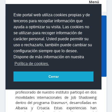
Este portal web utiliza cookies propias y de
terceros para recopilar información que
MOVILIDADES
ayuda a optimizar su visita. Las cookies no
ERASMUS+: EL
se utilizan para recoger información de
INSTITUTO REFUERZA
carácter personal. Usted puede permitir su
SU DIMENSIÓN
uso o rechazarlo, también puede cambiar su
EUROPEA Y LA CALIDAD
configuración siempre que lo desee.
EDUCATIVA
Dispone de más información en nuestra
Política de cookies.
Publicado por
IES Puerto de la Cruz - Telesforo Bravo
|
19/06/2026
|
Erasmus Plus
Cerrar
Durante las primeras semanas de junio,
profesorado de nuestro instituto participó en dos
movilidades internacionales de Job Shadowing
dentro del programa Erasmus+, desarrolladas en
Albania y Croacia. Estas experiencias han