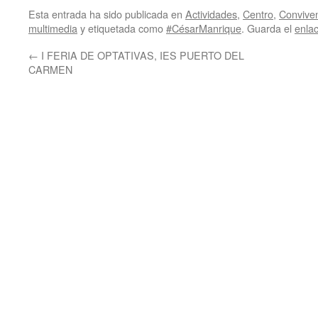
Esta entrada ha sido publicada en
Actividades
,
Centro
,
Convive
multimedia
y etiquetada como
#CésarManrique
. Guarda el
enla
←
I FERIA DE OPTATIVAS, IES PUERTO DEL
CARMEN