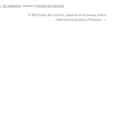
s
,
Sin categoría
. Guarda el
enlace permanente
.
El IES Puerto del Carmen, presente en la prensa local e
internacional gracias a Erasmus+
→