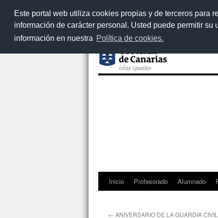
Este portal web utiliza cookies propias y de terceros para r
información de carácter personal. Usted puede permitir su
información en nuestra
Política de cookies.
Inicio
Profesorado
Alumnado
Saltar
al
←
ANIVERSARIO DE LA GUARDIA CIVIL