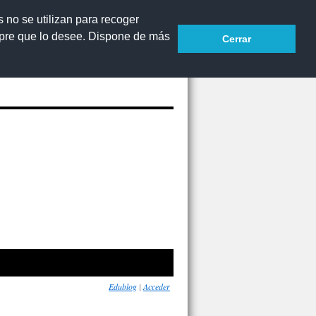
s no se utilizan para recoger
mpre que lo desee. Dispone de más
Cerrar
Accesibilidad
Edublog
|
Acceder