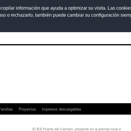
ecopilar información que ayuda a optimizar su visita. Las cookie
 uso o rechazarlo, también puede cambiar su configuración sie
Familias
Proyectos
Impresos descargables
El IES Puerto del Carmen, presente en la prensa local e