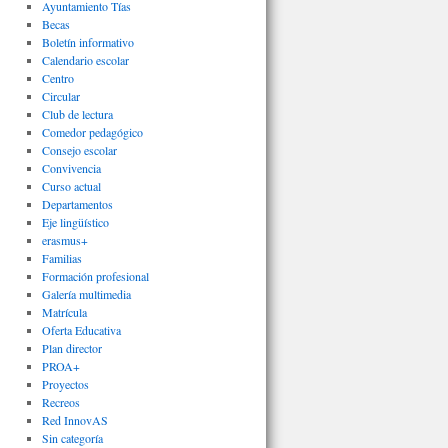
Ayuntamiento Tías
Becas
Boletín informativo
Calendario escolar
Centro
Circular
Club de lectura
Comedor pedagógico
Consejo escolar
Convivencia
Curso actual
Departamentos
Eje lingüístico
erasmus+
Familias
Formación profesional
Galería multimedia
Matrícula
Oferta Educativa
Plan director
PROA+
Proyectos
Recreos
Red InnovAS
Sin categoría