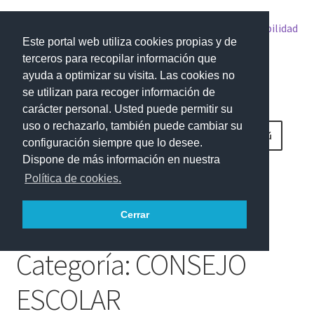
Accesibilidad
Este portal web utiliza cookies propias y de
terceros para recopilar información que
ayuda a optimizar su visita. Las cookies no
se utilizan para recoger información de
IES SAN ANDRÉS
carácter personal. Usted puede permitir su
uso o rechazarlo, también puede cambiar su
Ir
Ir
Menú
configuración siempre que lo desee.
a
al
Dispone de más información en nuestra
la
contenido
Inicio
Política de cookies.
navegación
Fondo Social Europeo
Cerrar
HORARIO GRUPOS
Categoría:
CONSEJO
Página de inicio
ESCOLAR