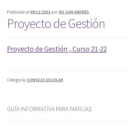
Oferta formativa
Publicado el
09/11/2021
por
IES SAN ANDRÉS
PLATAFORMAS TIC PARA EDUCACIÓN
Proyecto de Gestión
RED DE CALIDAD
Proyecto de Gestión , Curso 21-22
RED DE EMPREDIMIENTO
RED DE INNOVACIÓN
Categoría:
CONSEJO ESCOLAR
RED DE ORIENTACIÓN PROFESIONAL
GUÍA INFORMATIVA PARA FAMILIAS