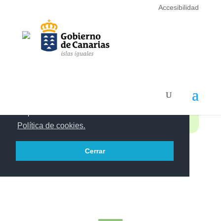
Accesibilidad
Este portal web utiliza cookies propias y de
terceros para recopilar información que
ayuda a optimizar su visita. Las cookies no
se utilizan para recoger información de
carácter personal. Usted puede permitir su
Modalidad 1:
uso o rechazarlo, también puede cambiar su
configuración siempre que lo desee.
DE LA TRADICIÓN A LA
Dispone de más información en nuestra
INNOVACIÓN CON
PESCADOS CANARIOS
Política de cookies.
Cerrar