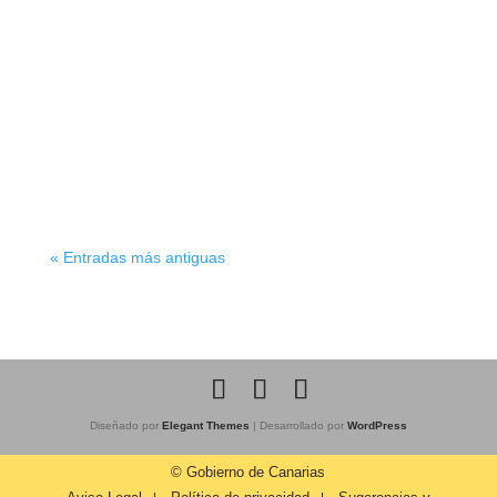
🐟✨ ¡Nuevas aventuras en las cocinas del IES
San Marcos! Continuamos con nuestro proyecto
de innovación, esta vez sumergiéndonos en el
fascinante mundo de las caballas. Con 10...
« Entradas más antiguas
Diseñado por
Elegant Themes
| Desarrollado por
WordPress
© Gobierno de Canarias