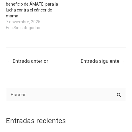
beneficio de ÁMATE, para la
lucha contra el cáncer de
mama
7 noviembre, 2025
En «Sin categoría»
←
Entrada anterior
Entrada siguiente
→
B
u
s
Entradas recientes
c