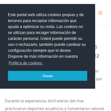
Ir
iessantaursula
al
Este portal web utiliza cookies propias y de
contenido
terceros para recopilar información que
ayuda a optimizar su visita. Las cookies no
se utilizan para recoger información de
carácter personal. Usted puede permitir su
uso o rechazarlo, también puede cambiar su
Jornada de Actividades Náuticas
configuración siempre que lo desee.
/
Sin categoría
/ Por
DERLY CATERINA LEÓN PÉREZ
Dispone de más información en nuestra
Política de cookies.
Un grupo de
estudiantes de 3º de ESO
participó en
Cerrar
una jornada de
Actividades Náuticas
organizada por
Deporte Joven del Cabildo de Tenerife.
Durante la experiencia, disfrutaron del mar,
practicaron deportes acuáticos y fomentaron valores