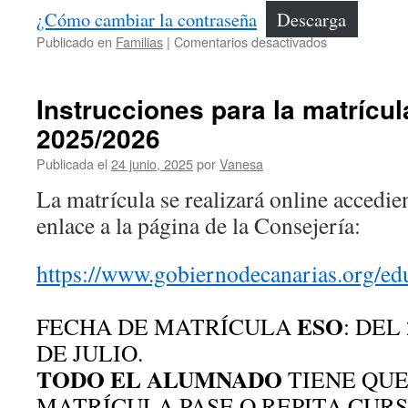
¿Cómo cambiar la contraseña
Descarga
en
Publicado en
Familias
|
Comentarios desactivados
Instrucciones
para
el
Instrucciones para la matrícul
cambio
2025/2026
de
contraseña
Publicada el
24 junio, 2025
por
Vanesa
La matrícula se realizará online accedie
enlace a la página de la Consejería:
https://www.gobiernodecanarias.org/ed
ESO
FECHA DE MATRÍCULA
: DEL
DE JULIO.
TODO EL ALUMNADO
TIENE QUE
MATRÍCULA PASE O REPITA CURS