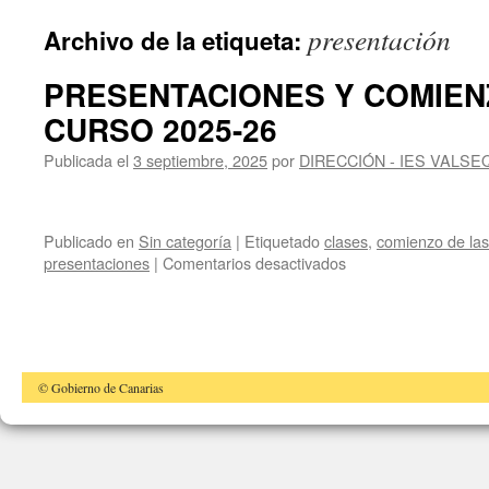
presentación
Archivo de la etiqueta:
PRESENTACIONES Y COMIEN
CURSO 2025-26
Publicada el
3 septiembre, 2025
por
DIRECCIÓN - IES VALSE
Publicado en
Sin categoría
|
Etiquetado
clases
,
comienzo de las
en
presentaciones
|
Comentarios desactivados
PRESENTACIONES
Y
COMIENZO
DE
CLASES
© Gobierno de Canarias
CURSO
2025-
26