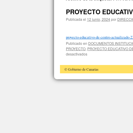
contenido
PROYECTO EDUCATIV
Publicada el
12 junio, 2024
por
DIRECCI
proyecto-educativo-de-centro-actualizado-2
Publicado en
DOCUMENTOS INSTITUC
PROYECTO
,
PROYECTO EDUCATIVO D
en
desactivados
PROYECTO
EDUCATIVO
© Gobierno de Canarias
DE
CENTRO