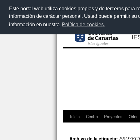
Este portal web utiliza cookies propias y de terceros para r
información de carácter personal. Usted puede permitir su
información en nuestra
Política de cookies.
IE
Inicio
Centro
Proyectos
Orient
Saltar
al
PROYEC
Archivo de la etiqueta: