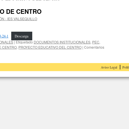
O DE CENTRO
ÓN - IES VALSEQUILLO
3-24-1
Descarga
IONALES
|
Etiquetado
DOCUMENTOS INSTITUCIONALES
,
PEC
,
E CENTRO
,
PROYECTO EDUCATIVO DEL CENTRO
|
Comentarios
Aviso Legal
Polít