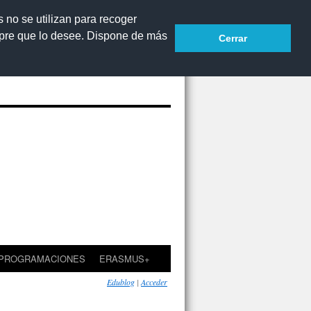
s no se utilizan para recoger
mpre que lo desee. Dispone de más
Cerrar
sibilidad
Contacto
http://sepie.es/
 PROGRAMACIONES
ERASMUS+
Edublog
|
Acceder