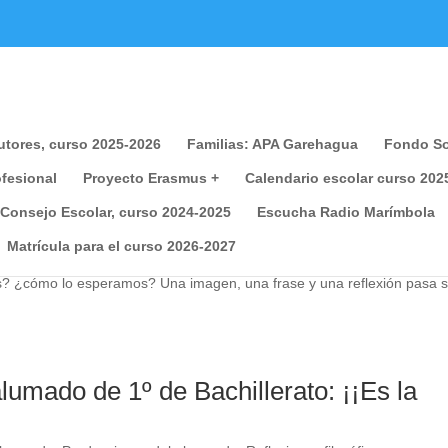
ecopilar información que ayuda a optimizar su visita. Las cookie
 uso o rechazarlo, también puede cambiar su configuración sie
tutores, curso 2025-2026
Familias: APA Garehagua
Fondo So
Mañana será 13 de marzo!!
fesional
Proyecto Erasmus +
Calendario escolar curso 202
 Consejo Escolar, curso 2024-2025
Escucha Radio Marímbola
lumnado
,
Producciones del alumnado
,
Reflexiones filosóficas
Matrícula para el curso 2026-2027
semanas de confinamiento, nos propusimos pensar con una imagen, y mi
s? ¿cómo lo esperamos? Una imagen, una frase y una reflexión pasa sa
alumado de 1º de Bachillerato: ¡¡Es la