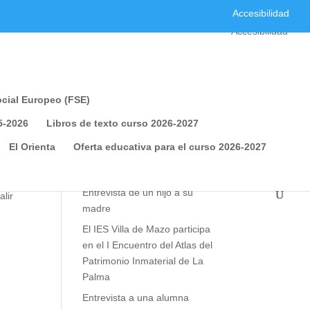
Accesibilidad
s no se utilizan para recoger
Accesibilidad
mpre que lo desee. Dispone de más
Cerrar
cial Europeo (FSE)
5-2026
Libros de texto curso 2026-2027
El Orienta
Oferta educativa para el curso 2026-2027
Entradas recientes
rar
Entrevista de un hijo a su
lir
madre
El IES Villa de Mazo participa
en el I Encuentro del Atlas del
Patrimonio Inmaterial de La
Palma
Entrevista a una alumna