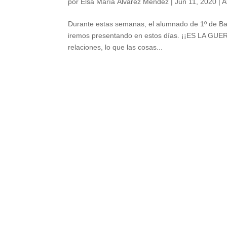
por
Elsa María Álvarez Méndez
|
Jun 11, 2020
|
A
Durante estas semanas, el alumnado de 1º de Bach
iremos presentando en estos días. ¡¡ES LA GUERR
relaciones, lo que las cosas...