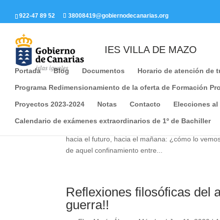
Este portal web utiliza cookies propias y de terceros para r
922-47 89 52
38008419@gobiernodecanarias.org
información de carácter personal. Usted puede permitir su
información en nuestra
Política de cookies.
IES VILLA DE MAZO
Portada
Blog
Documentos
Horario de atención de 
Reflexiones filosóficas: ¡¡
Programa Redimensionamiento de la oferta de Formación Pro
Proyectos 2023-2024
Notas
Contacto
Elecciones al
por
Elsa María Álvarez Méndez
|
Jun 21, 2020
|
A
Calendario de exámenes extraordinarios de 1º de Bachiller
A finales de abril, cuando ya llevábamos cinco 
hacia el futuro, hacia el mañana: ¿cómo lo vemo
de aquel confinamiento entre...
Reflexiones filosóficas del 
guerra!!