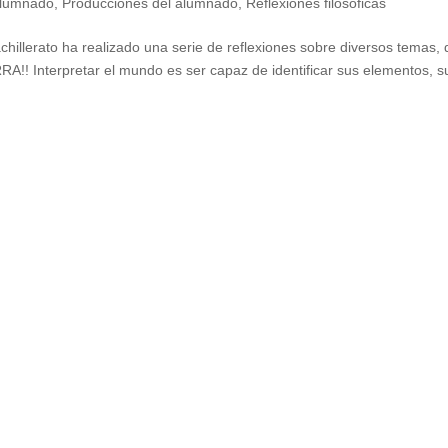
lumnado
,
Producciones del alumnado
,
Reflexiones filosóficas
illerato ha realizado una serie de reflexiones sobre diversos temas,
A!! Interpretar el mundo es ser capaz de identificar sus elementos, s