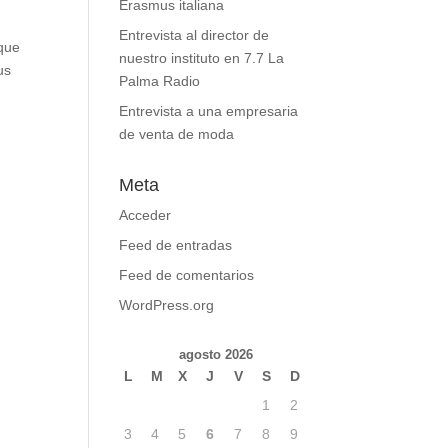
Erasmus italiana
Entrevista al director de
 que
nuestro instituto en 7.7 La
us
Palma Radio
Entrevista a una empresaria
de venta de moda
Meta
Acceder
Feed de entradas
Feed de comentarios
WordPress.org
agosto 2026
L
M
X
J
V
S
D
1
2
3
4
5
6
7
8
9