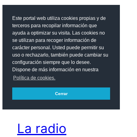
Saltar
al
Este portal web utiliza cookies propias y de
La Radio Escolar del IES Profesor Juan Pulido
contenido
terceros para recopilar información que
Castro
ayuda a optimizar su visita. Las cookies no
se utilizan para recoger información de
carácter personal. Usted puede permitir su
uso o rechazarlo, también puede cambiar su
configuración siempre que lo desee.
Mindblown: a blog
Dispone de más información en nuestra
Política de cookies.
about philosophy.
Cerrar
La radio