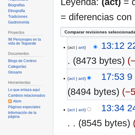
Leyenda:
(act)
= d
Biografías
Etnografía
= diferencias con 
Tradiciones
Gastronomía
Proyectos
96 Personajes en la
22
13:12 2
vida de Tegueste
act
ant
feb
Documentos
2023
8473 bytes
Blogs de Centros
Categorías
S
Glosario
9
17:53 9
i
act
ant
feb
Herramientas
n
2023
8494 bytes
−
Lo que enlaza aquí
r
Cambios relacionados
e
Atom
S
s
24
13:34 2
Páginas especiales
i
act
ant
u
ene
Información de la
n
página
m
2023
8545 bytes
r
e
e
n
S