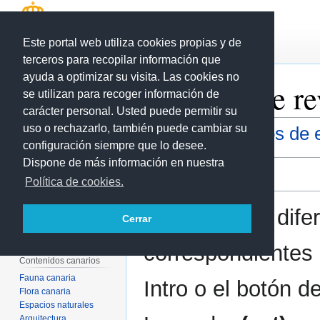
Este portal web utiliza cookies propias y de
Página
Discusión
terceros para recopilar información que
ayuda a optimizar su visita. Las cookies no
Historial de r
se utilizan para recoger información de
carácter personal. Usted puede permitir su
uso o rechazarlo, también puede cambiar su
Ver los registros de 
configuración siempre que lo desee.
Página principal
Portal ecoescuela 2.0
Dispone de más información en nuestra
Ir
Ir
Filtrar revisiones
Área de Tecnología
a
a
Política de cookies.
Educativa
la
la
Actualidad
Página aleatoria
Selección de dife
navegación
búsqueda
Cerrar
Cambios recientes
Ayuda
correspondientes 
Contenidos canarios
Fauna canaria
Intro o el botón d
Flora canaria
Espacios naturales
Arquitectura