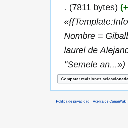
i
2019
7811 bytes
e
ó
d
n
i
«{{Template:Info
c
i
Nombre = Gibalb
ó
n
laurel de Alejan
''Semele an...»
Política de privacidad
Acerca de CanariWiki