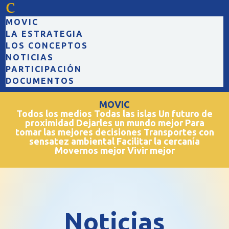
c
MOVIC
LA ESTRATEGIA
LOS CONCEPTOS
NOTICIAS
PARTICIPACIÓN
DOCUMENTOS
MOVIC
Todos los medios Todas las islas Un futuro de
proximidad Dejarles un mundo mejor Para
tomar las mejores decisiones Transportes con
sensatez ambiental Facilitar la cercanía
Movernos mejor Vivir mejor
Noticias