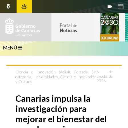
MENÚ
Ciencia e Innovación (Aciisi)
,
Portada
,
Sin
6 de
agosto de
categoría
,
Universidades, Ciencia e Innovación
2026
y Cultura
Canarias impulsa la
investigación para
mejorar el bienestar del