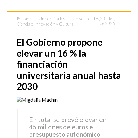
Portada
,
Universidades
,
Universidades,
28 de julio
de 2026
Ciencia e Innovación y Cultura
El Gobierno propone
elevar un 16 % la
financiación
universitaria anual hasta
2030
En total se prevé elevar en
45 millones de euros el
presupuesto autonómico