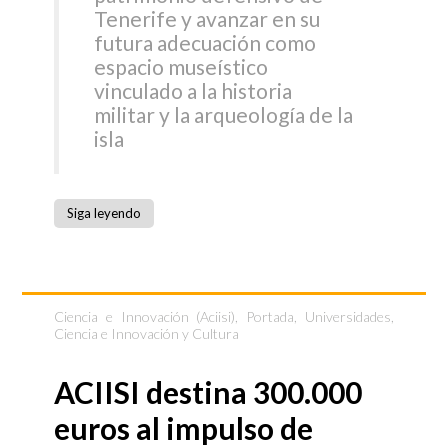
Tenerife y avanzar en su
futura adecuación como
espacio museístico
vinculado a la historia
militar y la arqueología de la
isla
Siga leyendo
Ciencia e Innovación (Aciisi)
,
Portada
,
Universidades,
Ciencia e Innovación y Cultura
ACIISI destina 300.000
euros al impulso de