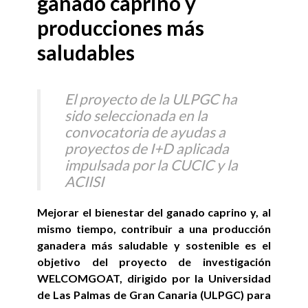
ganado caprino y
producciones más
saludables
El proyecto de la ULPGC ha
sido seleccionada en la
convocatoria de ayudas a
proyectos de I+D aplicada
impulsada por la CUCIC y la
ACIISI
Mejorar el bienestar del ganado caprino y, al
mismo tiempo, contribuir a una producción
ganadera más saludable y sostenible es el
objetivo del proyecto de investigación
WELCOMGOAT, dirigido por la Universidad
de Las Palmas de Gran Canaria (ULPGC) para