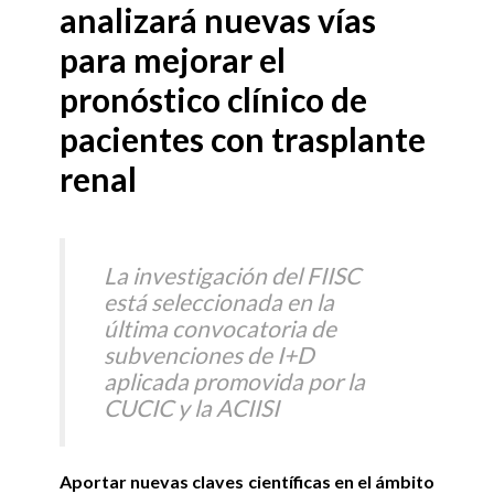
analizará nuevas vías
para mejorar el
pronóstico clínico de
pacientes con trasplante
renal
La investigación del FIISC
está seleccionada en la
última convocatoria de
subvenciones de I+D
aplicada promovida por la
CUCIC y la ACIISI
Aportar nuevas claves científicas en el ámbito