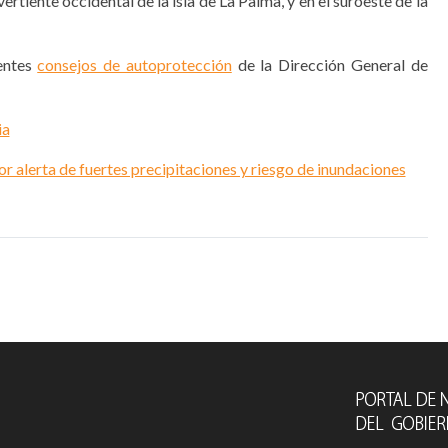
ertiente occidental de la isla de La Palma, y en el suroeste de la
ientes
consejos de autoprotección
de la Dirección General de
ia
alerta de fuertes precipitaciones y riesgo de inundaciones