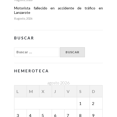
Motorista fallecido en accidente de tráfico en
Lanzarote
8 agosto, 2026
BUSCAR
HEMEROTECA
agosto 2026
L
M
X
J
V
S
D
1
2
3
4
5
6
7
8
9