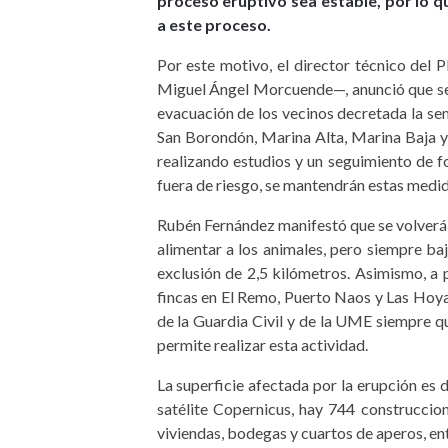
proceso eruptivo sea estable, por lo 
a este proceso.
Por este motivo, el director técnico de
Miguel Ángel Morcuende—, anunció que se v
evacuación de los vecinos decretada la se
San Borondón, Marina Alta, Marina Baja y
realizando estudios y un seguimiento de 
fuera de riesgo, se mantendrán estas medid
Rubén Fernández manifestó que se volverá a
alimentar a los animales, pero siempre baj
exclusión de 2,5 kilómetros. Asimismo, a 
fincas en El Remo, Puerto Naos y Las Hoy
de la Guardia Civil y de la UME siempre qu
permite realizar esta actividad.
La superficie afectada por la erupción es
satélite Copernicus, hay 744 construccio
viviendas, bodegas y cuartos de aperos, ent