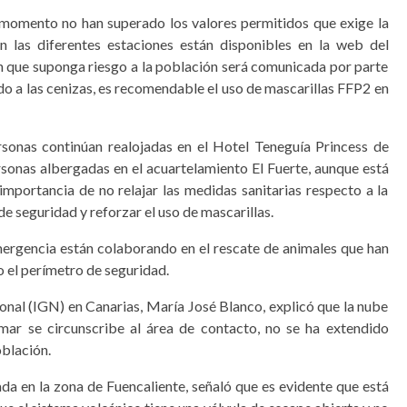
te momento no han superado los valores permitidos que exige la
en las diferentes estaciones están disponibles en la web del
n que suponga riesgo a la población será comunicada por parte
ido a las cenizas, es recomendable el uso de mascarillas FFP2 en
sonas continúan realojadas en el Hotel Teneguía Princess de
sonas albergadas en el acuartelamiento El Fuerte, aunque está
mportancia de no relajar las medidas sanitarias respecto a la
e seguridad y reforzar el uso de mascarillas.
emergencia están colaborando en el rescate de animales que han
 el perímetro de seguridad.
onal (IGN) en Canarias, María José Blanco, explicó que la nube
l mar se circunscribe al área de contacto, no se ha extendido
oblación.
da en la zona de Fuencaliente, señaló que es evidente que está