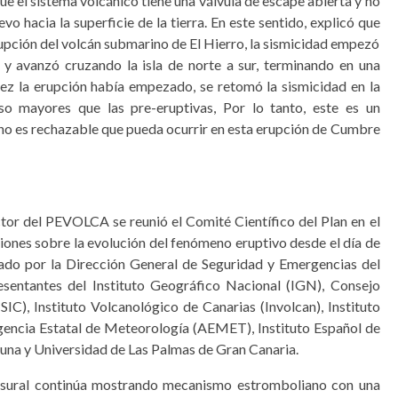
ue el sistema volcánico tiene una válvula de escape abierta y no
o hacia la superficie de la tierra. En este sentido, explicó que
rupción del volcán submarino de El Hierro, la sismicidad empezó
o y avanzó cruzando la isla de norte a sur, terminando en una
ez la erupción había empezado, se retomó la sismicidad en la
so mayores que las pre-eruptivas, Por lo tanto, este es un
no es rechazable que pueda ocurrir en esta erupción de Cumbre
tor del PEVOLCA se reunió el Comité Científico del Plan en el
iones sobre la evolución del fenómeno eruptivo desde el día de
nado por la Dirección General de Seguridad y Emergencias del
esentantes del Instituto Geográfico Nacional (IGN), Consejo
SIC), Instituto Volcanológico de Canarias (Involcan), Instituto
encia Estatal de Meteorología (AEMET), Instituto Español de
una y Universidad de Las Palmas de Gran Canaria.
 fisural continúa mostrando mecanismo estromboliano con una