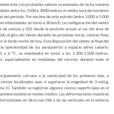
onente este con probables valores ocasionales de racha máxima
didos entre los 1500 a 3000 metros el viento será del nordeste
nal del periodo. Por encima de este estrato (entre 3.000 a 5.000
con intensidades en torno a 30 km/h. La configuración del viento
 de cenizas y S02 desde la posición actual, al sur del área de
ido al giro del viento durante las próximas horas, cenizas finas
e la tarde-noche de hoy. Esta disposición del viento al final del
a operatividad de los aeropuertos y espacio aéreo canario.
 5 o 6 °C, se mantendrá en torno a los 1.300-1.500 metros.
es, especialmente en medianías del noreste, durante todo el
incipalmente, cercana a la sismicidad de los primeros días, a
sismos localizados ayer, 6 superaron la magnitud de 3 mbLg,
a III. También se registran algunos sismos superficiales en el
mantiene estable en niveles medios. Las deformaciones muestran
orizontales en dirección SW, y de las verticales en el entorno