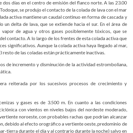
 dos días en el centro de emisión del flanco norte. A las 23.00
 Todoque, se produjo el contacto de la colada de lava con el mar
colada activa mantiene un caudal continuo en forma de cascada y
 un delta de lava, que se extiende hacia el sur. En el área de
 vapor de agua y otros gases posiblemente tóxicos, que se
el contacto. A lo largo de los frentes de esta colada activa que
ces significativos. Aunque la colada activa haya llegado al mar,
El resto de las coladas están prácticamente inactivas.
os de incremento y disminución de la actividad estromboliana,
ática.
ra reiterada por los sucesivos procesos de crecimiento y
cenizas y gases es de 3.500 m. En cuanto a las condiciones
iciclónica con vientos en niveles bajos del nordeste moderado,
la vertiente noroeste, con probables rachas que podrían alcanzar
ón, debido al efecto orográfico a vertiente oeste, predominio de
ar-tierra durante el día y al contrario durante la noche) salvo en