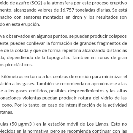
óxido de azufre (SO2) a la atmosfera por este proceso eruptivo
emento, alcanzando valores de 16.757 toneladas diarias. Se está
nacho con sensores montados en dron y los resultados son
do en esta erupción.
ava observados en algunos puntos, se pueden producir colapsos
iente, pueden conllevar la formación de grandes fragmentos de
e de la colada y que de forma repentina alcanzando distancias
ada, dependiendo de la topografía. También en zonas de gran
os piroclásticos.
 kilómetros en torno a los centros de emisión para minimizar el
sición a los gases. También se recomienda no aproximarse a las
e a los gases emitidos, posibles desprendimientos y las altas
onaciones violentas puedan producir rotura del vidrio de las
cono. Por lo tanto, en caso de intensificación de la actividad
ntanas.
culas (50 µg/m3 ) en la estación móvil de Los Llanos. Esto no
blecidos en la normativa, pero se recomienda continuar con las