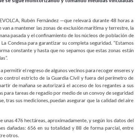
que se sigue monitorizando y tomando medidas vinculadas
l PEVOLCA, Rubén Fernández —que relevará durante 48 horas a
an a mantener las zonas de exclusión marítima y terrestre, la
mana pasada y el confinamiento de los núcleos de población de
 La Condesa para garantizar su completa seguridad. “Estamos
forma constante y hasta que no sepamos que estas zonas están
as”.
 permitir el regreso de algunos vecinos para recoger enseres y
o control estricto de la Guardia Civil y fuera del perímetro de
partir de mañana se autorizará el acceso de los regantes a sus
as para tareas de regadío por medio de un convoy de seguridad
e, tras sus mediciones, puedan asegurar que la calidad del aire
 de unas 476 hectáreas, aproximadamente, y según los datos del
nes dañadas: 656 en su totalidad y 88 de forma parcial, entre
re otros.