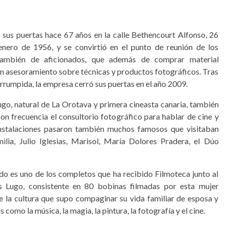
 sus puertas hace 67 años en la calle Bethencourt Alfonso, 26
enero de 1956, y se convirtió en el punto de reunión de los
 también de aficionados, que además de comprar material
an asesoramiento sobre técnicas y productos fotográficos. Tras
errumpida, la empresa cerró sus puertas en el año 2009.
ugo, natural de La Orotava y primera cineasta canaria, también
 con frecuencia el consultorio fotográfico para hablar de cine y
instalaciones pasaron también muchos famosos que visitaban
milia, Julio Iglesias, Marisol, María Dolores Pradera, el Dúo
edo es uno de los completos que ha recibido Filmoteca junto al
s Lugo, consistente en 80 bobinas filmadas por esta mujer
e la cultura que supo compaginar su vida familiar de esposa y
 como la música, la magia, la pintura, la fotografía y el cine.