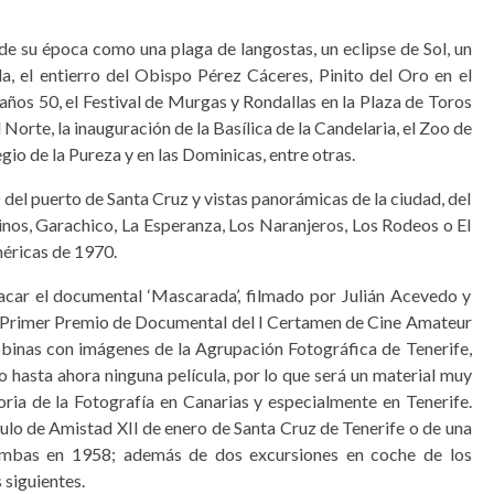
de su época como una plaga de langostas, un eclipse de Sol, un
la, el entierro del Obispo Pérez Cáceres, Pinito del Oro en el
 años 50, el Festival de Murgas y Rondallas en la Plaza de Toros
 Norte, la inauguración de la Basílica de la Candelaria, el Zoo de
gio de la Pureza y en las Dominicas, entre otras.
 del puerto de Santa Cruz y vistas panorámicas de la ciudad, del
Vinos, Garachico, La Esperanza, Los Naranjeros, Los Rodeos o El
éricas de 1970.
tacar el documental ‘Mascarada’, filmado por Julián Acevedo y
 Primer Premio de Documental del I Certamen de Cine Amateur
obinas con imágenes de la Agrupación Fotográfica de Tenerife,
o hasta ahora ninguna película, por lo que será un material muy
oria de la Fotografía en Canarias y especialmente en Tenerife.
rculo de Amistad XII de enero de Santa Cruz de Tenerife o de una
, ambas en 1958; además de dos excursiones en coche de los
 siguientes.