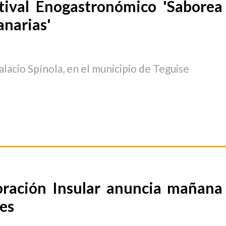
stival Enogastronómico 'Saborea
narias'
alacio Spínola, en el municipio de Teguise
oración Insular anuncia mañana
es