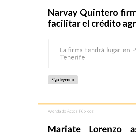
Narvay Quintero fir
facilitar el crédito ag
La firma tendrá lugar en 
Tenerife
Siga leyendo
Agenda de Actos Públicos
Mariate Lorenzo a