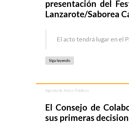
presentación del Fe
Lanzarote/Saborea Ca
El acto tendrá lugar en el P
Siga leyendo
Agenda de Actos Públicos
El Consejo de Colab
sus primeras decision