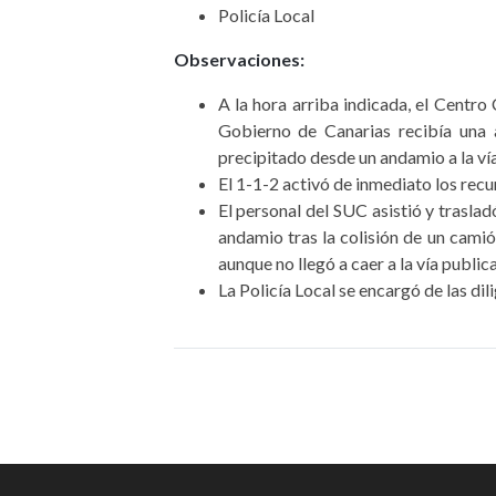
Policía Local
Observaciones:
A la hora arriba indicada, el Cent
Gobierno de Canarias recibía una 
precipitado desde un andamio a la vía
El 1-1-2 activó de inmediato los rec
El personal del SUC asistió y traslad
andamio tras la colisión de un camión
aunque no llegó a caer a la vía publica
La Policía Local se encargó de las di