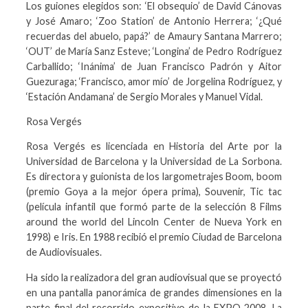
Los guiones elegidos son: ‘El obsequio’ de David Cánovas
y José Amaro; ‘Zoo Station’ de Antonio Herrera; ‘¿Qué
recuerdas del abuelo, papá?’ de Amaury Santana Marrero;
‘OUT’ de María Sanz Esteve; ‘Longina’ de Pedro Rodríguez
Carballido; ‘Inánima’ de Juan Francisco Padrón y Aitor
Guezuraga; ‘Francisco, amor mío’ de Jorgelina Rodríguez, y
‘Estación Andamana’ de Sergio Morales y Manuel Vidal.
Rosa Vergés
Rosa Vergés es licenciada en Historia del Arte por la
Universidad de Barcelona y la Universidad de La Sorbona.
Es directora y guionista de los largometrajes Boom, boom
(premio Goya a la mejor ópera prima), Souvenir, Tic tac
(película infantil que formó parte de la selección 8 Films
around the world del Lincoln Center de Nueva York en
1998) e Iris. En 1988 recibió el premio Ciudad de Barcelona
de Audiovisuales.
Ha sido la realizadora del gran audiovisual que se proyectó
en una pantalla panorámica de grandes dimensiones en la
parte final del recorrido expositivo de la EXPO 2008. La