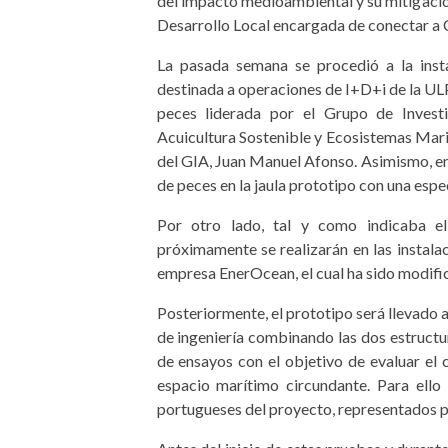
del impacto medioambiental y su mitigació
Desarrollo Local encargada de conectar a 
La pasada semana se procedió a la insta
destinada a operaciones de I+D+i de la ULP
peces liderada por el Grupo de Investi
Acuicultura Sostenible y Ecosistemas Mar
del GIA, Juan Manuel Afonso. Asimismo, en
de peces en la jaula prototipo con una espe
Por otro lado, tal y como indicaba el
próximamente se realizarán en las insta
empresa EnerOcean, el cual ha sido modifi
Posteriormente, el prototipo será llevado
de ingeniería combinando las dos estruct
de ensayos con el objetivo de evaluar el
espacio marítimo circundante. Para ello
portugueses del proyecto, representados