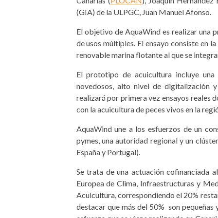
Canarias (
PLOCAN
), Joaquín Hernández B
(GIA) de la ULPGC, Juan Manuel Afonso.
El objetivo de AquaWind es realizar una 
de usos múltiples. El ensayo consiste en l
renovable marina flotante al que se integr
El prototipo de acuicultura incluye un
novedosos, alto nivel de digitalización 
realizará por primera vez ensayos reales 
con la acuicultura de peces vivos en la regi
AquaWind une a los esfuerzos de un conso
pymes, una autoridad regional y un clúste
España y Portugal).
Se trata de una actuación cofinanciada a
Europea de Clima, Infraestructuras y Me
Acuicultura, correspondiendo el 20% restan
destacar que más del 50% son pequeñas y 