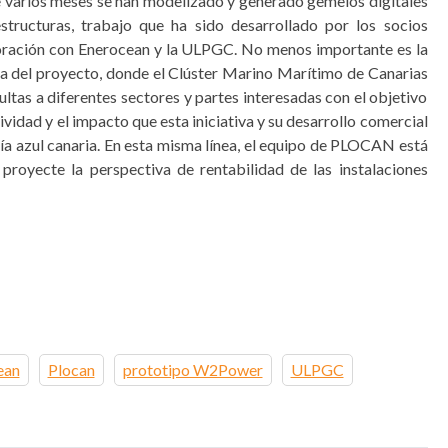
te varios meses se han modelizado y generado gemelos digitales
tructuras, trabajo que ha sido desarrollado por los socios
oración con Enerocean y la ULPGC. No menos importante es la
a del proyecto, donde el Clúster Marino Marítimo de Canarias
ultas a diferentes sectores y partes interesadas con el objetivo
ividad y el impacto que esta iniciativa y su desarrollo comercial
ía azul canaria. En esta misma línea, el equipo de PLOCAN está
royecte la perspectiva de rentabilidad de las instalaciones
ean
Plocan
prototipo W2Power
ULPGC