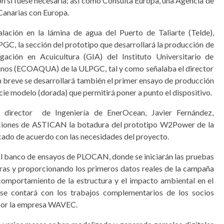
n si fuese necesaria; así como Consulta Europa, una Agencia de
Canarias con Europa.
lación en la lámina de agua del Puerto de Taliarte (Telde),
GC, la sección del prototipo que desarrollará la producción de
gación en Acuicultura (GIA) del Instituto Universitario de
inos (ECOAQUA) de la ULPGC, tal y como señalaba el director
 breve se desarrollará también el primer ensayo de producción
cie modelo (dorada) que permitirá poner a punto el dispositivo.
 director de Ingeniería de EnerOcean, Javier Fernández,
laciones de ASTICAN la botadura del prototipo W2Power de la
cado de acuerdo con las necesidades del proyecto.
 al banco de ensayos de PLOCAN, donde se iniciarán las pruebas
uras y proporcionando los primeros datos reales de la campaña
 comportamiento de la estructura y el impacto ambiental en el
 se contará con los trabajos complementarios de los socios
 por la empresa WAVEC.