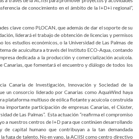
as a través de la ACIISI para promover proyectos y actividades
sferencia de conocimiento en el ámbito de la I+D+i regional”,
idades clave como PLOCAN, que además de dar el soporte de su
ación, liderará el trabajo de obtención de licencias y permisos
mo los estudios económicos, o la Universidad de Las Palmas de
tema de acuicultura a través del Instituto ECO-Aqua, contando
presa dedicada a la producción y comercialización acuícola.
e Canarias, que fomentará el encuentro y diálogo de todos los
ncia Canaria de Investigación, Innovación y Sociedad de la
“que un consorcio liderado por Canarias como AquaWind haya
era plataforma multiuso de eólica flotante y acuícola construida
na importante participación de empresas Canarias, el Clúster,
idad de Las Palmas”. Esta actuación “reafirma el compromiso
oyo a nuestros centros de I+D para que continúen desarrollando
s y de capital humano que contribuyan a la tan demandada
 la fuga de talento. No en vano, la ACIISI como centro directivo