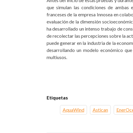
Antes del inicio de estas pruebas y duran
que simulan las condiciones de ambas es
franceses de la empresa Innosea en colab
evaluación de la dimensión socioeconómic
ha desarrollado un intenso trabajo de cons
de recolectar las percepciones sobre la act
puede generar en la industria de la econom
desarrollando un modelo económico que p
multiusos.
Etiquetas
AquaWind
Astican
EnerOc