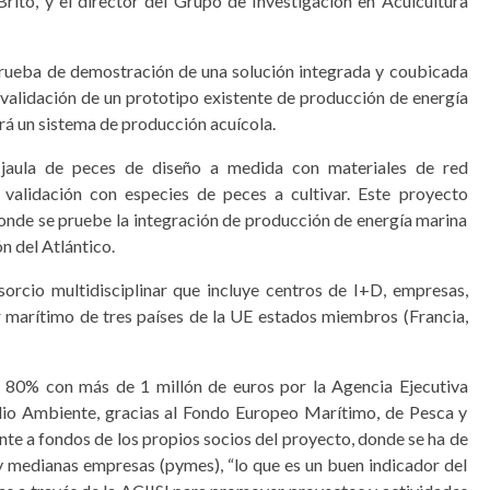
rito, y el director del Grupo de Investigación en Acuicultura
prueba de demostración de una solución integrada y coubicada
a validación de un prototipo existente de producción de energía
ará un sistema de producción acuícola.
a jaula de peces de diseño a medida con materiales de red
y validación con especies de peces a cultivar. Este proyecto
donde se pruebe la integración de producción de energía marina
ón del Atlántico.
rcio multidisciplinar que incluye centros de I+D, empresas,
r marítimo de tres países de la UE estados miembros (Francia,
l 80% con más de 1 millón de euros por la Agencia Ejecutiva
dio Ambiente, gracias al Fondo Europeo Marítimo, de Pesca y
te a fondos de los propios socios del proyecto, donde se ha de
medianas empresas (pymes), “lo que es un buen indicador del