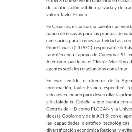
esfuerzo que se viene realizando en Canari
de colaboración público-privada y de tran
valoró Javier Franco.
En Canarias, el consorcio cuenta con ent
banco de ensayos para las pruebas de valid
necesarios para la nueva actividad así co
Gran Canaria (ULPGC), responsable del sis
también con el apoyo de Canexmar S.L, em
Asimismo, participa el Clúster Marítimo d
agentes sociales relacionados con el mar
En este sentido, el director de la Age
Información, Javier Franco, especificó 
sido seleccionado para desarrollar la prim
e instalada en España, y que cuenta con u
Centros de I+D como PLOCAN y la Univers
de este Gobierno y de la ACIISI con el ap
las capacidades científico tecnológica
diversificación económica Regional y evite