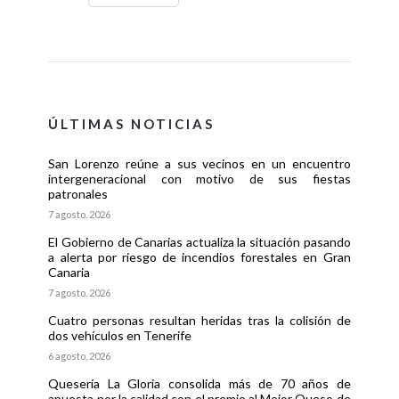
ÚLTIMAS NOTICIAS
San Lorenzo reúne a sus vecinos en un encuentro
intergeneracional con motivo de sus fiestas
patronales
7 agosto, 2026
El Gobierno de Canarias actualiza la situación pasando
a alerta por riesgo de incendios forestales en Gran
Canaria
7 agosto, 2026
Cuatro personas resultan heridas tras la colisión de
dos vehículos en Tenerife
6 agosto, 2026
Quesería La Gloria consolida más de 70 años de
apuesta por la calidad con el premio al Mejor Queso de