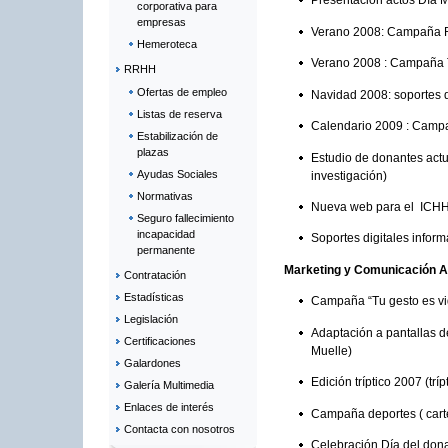
Presentación actos Día M
corporativa para
empresas
Verano 2008: Campaña R
Hemeroteca
Verano 2008 : Campaña 
RRHH
Ofertas de empleo
Navidad 2008: soportes d
Listas de reserva
Calendario 2009 : Campa
Estabilización de
plazas
Estudio de donantes act
Ayudas Sociales
investigación)
Normativas
Nueva web para el ICH
Seguro fallecimiento
incapacidad
Soportes digitales inform
permanente
Marketing y Comunicación 
Contratación
Estadísticas
Campaña “Tu gesto es vid
Legislación
Adaptación a pantallas d
Certificaciones
Muelle)
Galardones
Edición tríptico 2007 (tríp
Galería Multimedia
Enlaces de interés
Campaña deportes ( cartel
Contacta con nosotros
Celebración Día del dona