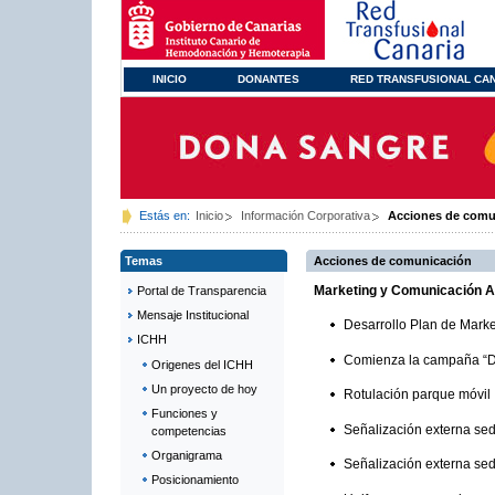
INICIO
DONANTES
RED TRANSFUSIONAL CA
Estás en:
Inicio
Información Corporativa
Acciones de comu
Temas
Acciones de comunicación
Marketing y Comunicación 
Portal de Transparencia
Mensaje Institucional
Desarrollo Plan de Marke
ICHH
Comienza la campaña “D
Origenes del ICHH
Un proyecto de hoy
Rotulación parque móvil
Funciones y
Señalización externa sed
competencias
Organigrama
Señalización externa sed
Posicionamiento