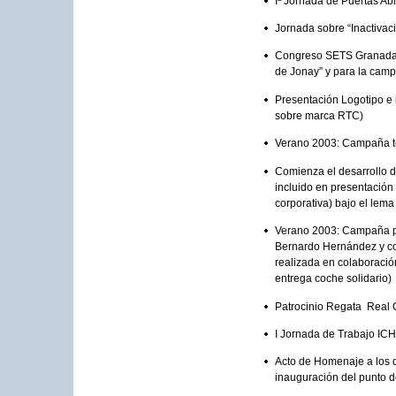
Iª Jornada de Puertas Ab
Jornada sobre “Inactiva
Congreso SETS Granada (
de Jonay” y para la cam
Presentación Logotipo e 
sobre marca RTC)
Verano 2003: Campaña te
Comienza el desarrollo d
incluido en presentación
corporativa) bajo el lem
Verano 2003: Campaña pr
Bernardo Hernández y co
realizada en colaboració
entrega coche solidario)
Patrocinio Regata Real C
I Jornada de Trabajo ICHH
Acto de Homenaje a los d
inauguración del punto de