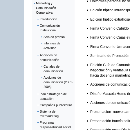
Uniformes personal no s
Marketing y
Comunicación
Edición tríptico intrahosp
Corporativa
Edición tríptico extrahos
Introducción
Comunicación
Firma Convenio Cabildo d
Institucional
Sala de prensa
Firma Convenio Cajasiete
Informes de
Firma Convenio farmacéut
Actividad
Acciones de
Seminario de Promoción T
comunicación
Edición Guía de Comunic
Canales de
negociación y ventas, la 
comunicación
hacia docencia marketing
Acciones de
comunicación (2001-
Acciones de comunicación
2008)
Diseño Mascota Hemo (
Plan estratégico de
actuación
Acciones de comunicaci
Campañas publicitarias
Sistema de
Presentación nuevo carn
telemarketing
Presentación tranvía soli
Programa
responsabilidad social