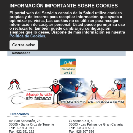
Contenido
Accesibilidad
Mapa web
Contacto
Sugerencias
El
INFORMACIÓN IMPORTANTE SOBRE COOKIES
SCS
El portal web del Servicio canario de la Salud utiliza cookies
propias y de terceros para recopilar información que ayuda a
optimizar su visita. Las cookies no se utilizan para recoger
información de carácter personal. Usted puede permitir su uso
o rechazarlo, también puede cambiar su configuración
siempre que lo desee. Dispone de más información en nuestra
Escuchar
Política de Cookies
.
Cerrar aviso
Destacados
Direcciones
Av. San Sebastián, 75
C/ Alfonso XIII, 4
38005 - Santa Cruz de Tenerife
35003 - Las Palmas de Gran Canaria
Telf: 922 951 190
Telf: 928 307 510
Fax: 922 951 182
Fax: 928 307 536